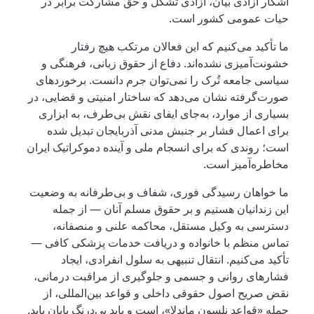
آشکار آزادی بیان، آزادی تشکل و حق مشارکت برابر در
حیات عمومی کشور است.
ما تأکید می‌کنیم که این فعالان مرتکب هیچ رفتار
خشونت‌آمیزی نشده‌اند. دفاع از حقوق زبانی، فرهنگی و
سیاسی جامعه تُرک را نمی‌توان جرم دانست. برخوردهای
صورت‌گرفته نشان می‌دهد که ساختار امنیتی و قضایی، در
بسیاری از موارد، به‌جای ایفای نقش بی‌طرف، به ابزاری
برای اعمال فشار بر جنبش مدنی آذربایجان تبدیل شده
است؛ روندی که برای انسجام ملی و آینده دموکراتیک ایران
مخاطره‌آمیز است.
ما خواهان رسیدگی فوری، شفاف و بی‌طرفانه به وضعیت
این زندانیان هستیم و بر حقوق مسلم آنان — از جمله
دسترسی به وکیل مستقل، محاکمه علنی و منصفانه،
تماس منظم با خانواده و دریافت خدمات پزشکی کافی —
تأکید می‌کنیم. انتقال تنبیهی به سلول انفرادی، ایجاد
فشارهای روانی و جسمی و جلوگیری از مراقبت درمانی،
نقض صریح اصول حقوقی داخلی و قواعد بین‌المللی، از
جمله «قواعد نلسون ماندلا»، است و باید بی‌درنگ پایان یابد.