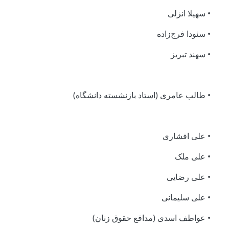
• سهیلا انزلی
• سئودا فرج‌زاده
• سهند تبریز
• طالب عامری (استاد بازنشسته دانشگاه)
• علی افشاری
• علی ملک
• علی رضایی
• علی سلیمانی
• عواطف اسدی (مدافع حقوق زنان)