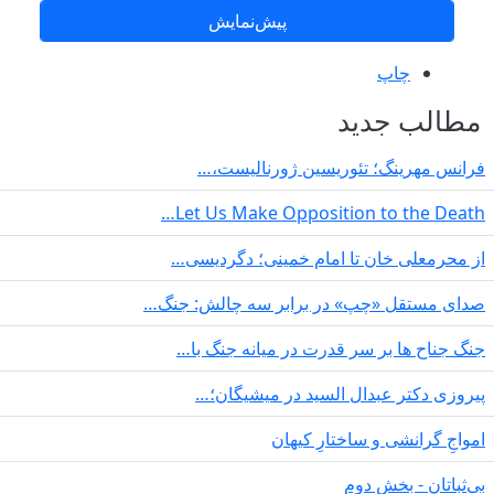
چاپ
مطالب جدید
فرانس مهرینگ؛ تئوریسین ژورنالیست،…
Let Us Make Opposition to the Death…
از محرمعلی خان تا امام خمینی؛ دگردیسی…
صدای مستقل «چپ» در برابر سه چالش: جنگ…
جنگ جناح ها بر سر قدرت در میانە جنگ با…
پیروزی دکتر عبدال السید در میشیگان؛…
‌امواجِ گرانشی و ساختارِ کیهان
بی‌ثباتان - بخش دوم