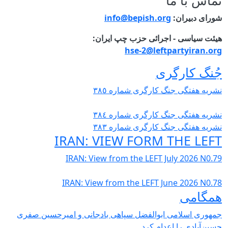
تماس با ما
شورای دبیران:
info@bepish.org
هیئت سیاسی - اجرائی حزب چپ ایران:
hse-2@leftpartyiran.org
جُنگ کارگری
نشریە هفتگی جنگ کارگری شمارە ٣٨٥
نشریە هفتگی جنگ کارگری شمارە ٣٨٤
نشریە هفتگی جنگ کارگری شمارە ٣٨٣
IRAN: VIEW FORM THE LEFT
IRAN: View from the LEFT July 2026 N0.79
IRAN: View from the LEFT June 2026 N0.78
همگامی
جمهوری اسلامی ابوالفضل سپاهی بادجانی و امیرحسین صفری
حسین‌آبادی را اعدام کرد