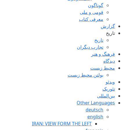
گوناگون
قومی و ملی
معرفی کتاب
گزارش
تاریخ
تاریخ
تجارب ديگران
فرهنگ و هنر
دیدگاه
محیط زیست
بولتن محیط زیست
ویدئو
تئوریک
بین‌المللی
Other Languages
deutsch
english
IRAN: VIEW FORM THE LEFT