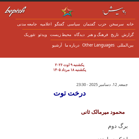
ن به محتوای اصلی
انه
سرسخن
حزب
گفتمان
سياسی
گفتگو
اعلاميه
جامعه مدنی
زارش
تاریخ
فرهنگ و هنر
دیدگاه
محیط زیست
ویدئو
تئوریک
ین‌المللی
Other Languages
درباره ما
آرشیو
یکشنبه ۹ اوت ۲۰۲۶
یکشنبه ۱۸ مرداد ۱۴۰۵
درخت توت
جمعه, 12. دسامبر 2025 - 23:30
درخت توت
محمود میرمالک ثانی
برگ دوم