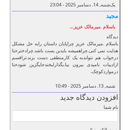
یک‌شنبه, 14. دسامبر 2025 - 23:04
مجید
باسلام .میرمالک عزیز…
دیدگاه
باسلام .میرمالک عزیز چراپایان داستان رابه حل مشکل
هدایت نمی کنی.چراهمیشه بایدبن بست باشد.چرادخترحتا
درخواب هم نتواندبه یک کارمنطقی دست بزند.تراقسم
ازادبیات نامیدی بیرون بیا.بگذارلبخندجایگزین شودحتا
درمواردکوچک.
شنبه, 13. دسامبر 2025 - 10:49
افزودن دیدگاه جدید
نام شما
پست الکترونیکی