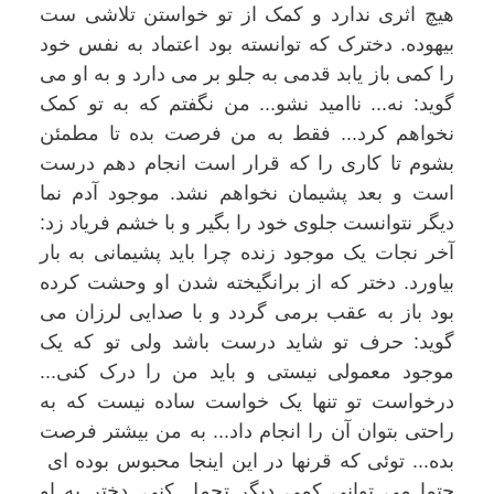
هیچ اثری ندارد و کمک از تو خواستن تلاشی ست
بیهوده. دخترک که توانسته بود اعتماد به نفس خود
را کمی باز یابد قدمی به جلو بر می دارد و به او می
گوید: نه... ناامید نشو... من نگفتم که به تو کمک
نخواهم کرد... فقط به من فرصت بده تا مطمئن
بشوم تا کاری را که قرار است انجام دهم درست
است و بعد پشیمان نخواهم نشد. موجود آدم نما
دیگر نتوانست جلوی خود را بگیر و با خشم فریاد زد:
آخر نجات یک موجود زنده چرا باید پشیمانی به بار
بیاورد. دختر که از برانگیخته شدن او وحشت کرده
بود باز به عقب برمی گردد و با صدایی لرزان می
گوید: حرف تو شاید درست باشد ولی تو که یک
موجود معمولی نیستی و باید من را درک کنی...
درخواست تو تنها یک خواست ساده نیست که به
راحتی بتوان آن را انجام داد... به من بیشتر فرصت
بده... توئی که قرنها در این اینجا محبوس بوده ای
حتما می توانی کمی دیگر تحمل کنی. دختر به او