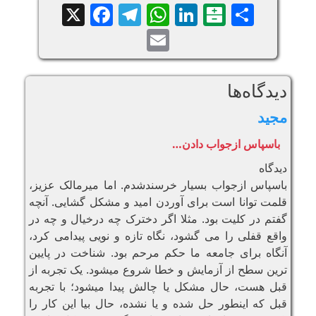
Facebook
Telegram
WhatsApp
X
LinkedIn
Balatarin
Share
Email
دیدگاه‌ها
مجید
باسپاس ازجواب دادن…
دیدگاه
باسپاس ازجواب بسیار خرسندشدم. اما میرمالک عزیز،
قلمت توانا است برای آوردن امید و مشکل گشایی. آنچه
گفتم در کلیت بود. مثلا اگر دخترک چه درخیال و چه در
واقع قفلی را می گشود، نگاه تازه و نویی پیدامی کرد،
آنگاه برای جامعه ما حکم مرحم بود. شناخت در پایین
ترین سطح از آزمایش و خطا شروع میشود. یک تجربه از
قبل هست، حال مشکل یا چالش پیدا میشود؛ با تجربه
قبل که اینطور حل شده و یا نشده، حال بیا این کار را