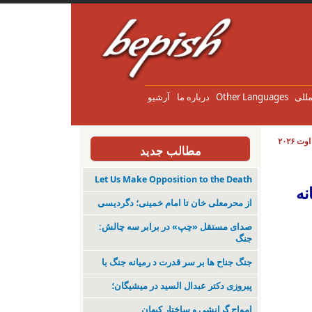
مللی
Other Languages
درباره ما
آرشیو
مطالب جدید
نه مردم
Let Us Make Opposition to the Death
نه
از محرمعلی خان تا امام خمینی؛ دگردیسی
صدای مستقل «چپ» در برابر سه چالش:
جنگ
جنگ جناح ها بر سر قدرت د رمیانە جنگ با
پیروزی دکتر عبدال السید در میشیگان؛
‌امواجِ گرانشی و ساختارِ کیهان