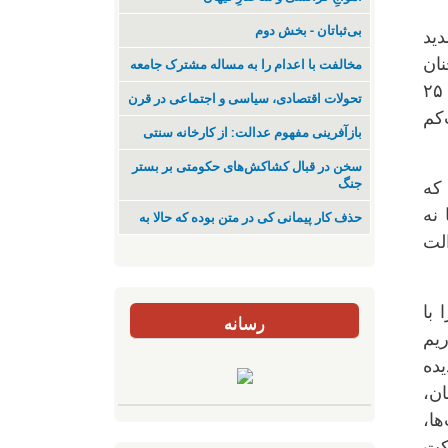
بی‌ثباتان - بخش دوم
ید
نان
مخالفت با اعدام را به مساله مشترک جامعه
گسترده و متنوع باقی مانده است. بر اساس گزارش‌ها، در این مدت دست‌کم ۱۷۴ نقطه در ۶۰ شهر از ۲۵
تحولات اقتصادی، سیاسی و اجتماعی در قرن
‌کم
بازآفرینی مفهوم عدالت: از کارخانه سنتی
سخن در قبال کشاکش‌های حکومتی بر بستر
جنگ
د که
 نه
حذف کار پیمانی کی در متن بودە کە حالا بە
الت
با
رسانه
ریم
ده
ن،
ا،
کت