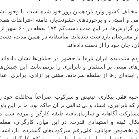
ختلف کشور وارد یازدهمین روز خود شده است. با وجود تشد
ی و امنیتی، و برخوردهای خشونت‌بار، دامنه اعتراضات همچ
 از معترضان بازداشت شده‌اند. متأسفانه در همین مدت، دست
۹۶ تا آبان ۹۸ و شهریور ۱۴۰۱، مردم ستمدیده ایران بارها با حضور در خیابان‌ها نشان داده‌ان
مبتنی بر استثمار و نابرابری را برنمی‌تابند. این جنبش‌ها
ینده‌ای رها از سلطه سرمایه، مبتنی بر آزادی، برابری، عد
یه فقر، بیکاری، تبعیض و سرکوب، صراحتاً مخالفت خود را 
ه نابرابری، فساد و بی‌عدالتی بر آن حاکم بود. ما بر این باو
شارکت آگاهانه و سازمان‌یافته طبقه کارگر و مردم ستم دی
شکال کهنه و استبدادی قدرت. در این میان، کارگران، معلما
 و بخصوص جوانان، علی‌رغم سرکوب‌های گسترده، بازداشت‌ه
 صف مقدم این مبارزات قرار دارند و سندیکای کارگران شر