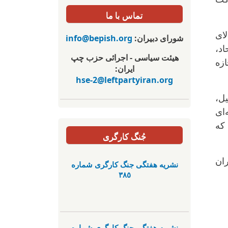
تماس با ما
لای
شورای دبیران:
info@bepish.org
د،
هیئت سیاسی - اجرائی حزب چپ
زه
ایران:
hse-2@leftpartyiran.org
یل،
‌ای
که
جُنگ کارگری
ران
نشریە هفتگی جنگ کارگری شمارە
٣٨٥
نشریە هفتگی جنگ کارگری شمارە