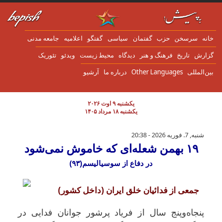
ن به محتوای اصلی
انه
سرسخن
حزب
گفتمان
سياسی
گفتگو
اعلاميه
جامعه مدنی
زارش
تاریخ
فرهنگ و هنر
دیدگاه
محیط زیست
ویدئو
تئوریک
ین‌المللی
Other Languages
درباره ما
آرشیو
یکشنبه ۹ اوت ۲۰۲۶
یکشنبه ۱۸ مرداد ۱۴۰۵
۱۹ بهمن شعله‌ای که خاموش نمی‌شود
شنبه, 7. فوریه 2026 - 20:38
۱۹ بهمن شعله‌ای که خاموش نمی‌شود
در دفاع از سوسیالیسم(۹۳)
جمعی از فدائیان خلق ایران (داخل کشور)
پنجاه‌وپنج سال از فریاد پرشور جوانان فدایی در