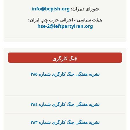
شورای دبیران:
info@bepish.org
هیئت سیاسی - اجرائی حزب چپ ایران:
hse-2@leftpartyiran.org
جُنگ کارگری
نشریە هفتگی جنگ کارگری شمارە ٣٨٥
نشریە هفتگی جنگ کارگری شمارە ٣٨٤
نشریە هفتگی جنگ کارگری شمارە ٣٨٣