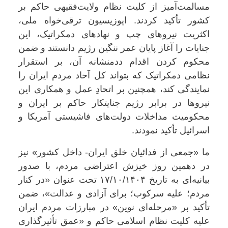
مسالمت‌آمیز از کلیت نظام ولایت‌فقیهی حاکم بر
کشور تأکید کردند. اپوزیسیون ترقی‌خواه ملی،
اکثریت نیروهای چپ و نهادهای دمکراتیک، این
جنایات را آغاز پایان عمر ننگین رژیم دانستند و ضمن
محکوم کردن اقدام ددمنشانه آن، بر استقرار
نظامی دمکراتیک که بتواند کل آحاد مردم ایران را
نمایندگی کند، همچنین بر اتحادِ عمل و همکاری این
نیروها در برابر رژیم جنایتکار حاکم بر ایران و
محکومیت مداخلات دولت‌های فاشیستی آمریکا و
اسرائیل تأکید نمودند.
ما «جمعی از فدائیان خلق ایران- داخل کشور» نیز
در دهمین روز خیزش اعتراضی مردم، با صدور
بیانیه‌ای به تاریخ ۱۷/۱۰/۱۴۰۴ تحت عنوان «در کنار
مردم؛ علیه سرکوب؛ برای آزادی و عدالت»، ضمن
تأکید بر «مرحله‌ای نوین» در مبارزات مردم ایران
علیه کلیت نظام اسلامی حاکم و «عمق تأثیرگذاری