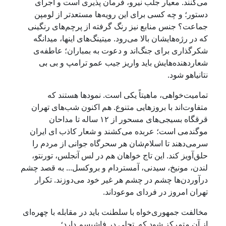
می‌کنند. معیار جلب نیرو، فرمان پذیری است و اجرای
دستور؛ و چه کسی برای این رویه‌ها مستعدتر از لومپن
جماعت‌؟ جنس منابع نیز رنگ گرفته از پرچم‌های رنگینی
که در رژه‌هایشان بالا می‌رود. میتینگ‌های اینها، میدانگه
شکرگذاری‌ برای جنگ‌اند و دعوت به بمباران‌؛ عاطفه‌ی
شعاردهنده‌هایش باید واریز جیب عمو ترامپ و بی بی
نتانیاهو شود.
تمامیت‌خواهی، ماهیتاً یکی است. نمودها هستند که
متفاوت‌اند با بروزهایی متنوع. هم اکنون شب‌های تهران
قرقگاه بسیجی‌های مسحور از ۱۲ ساله تا مداحان
موگندمی‌ است؛ عربده می‌کشند و شعار کاذب ای ایران
سرمی‌دهند تا اسلام‌شان هر سحرگاه جوانی از مردم را
حلق‌آویز کند. این تاج خواهان هم در لس آنجلس، تورنتو،
لندن، مونیخ، سیدنی، آمستردام و بروکسل... به قصد چشم
درآوردن‌ها چشم در چشم هر غیر خود می‌دوزند. تکرار
تهران امروز در فردای موعود‌اند.
مخالفت جمهوری‌خواه با سلطنت باید در مقابله با چهره‌ای‌
از آن متمرکز شود که تجلی در فاشیسم دارد؛