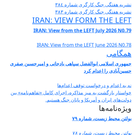
شریە هفتگی جنگ کارگری شمارە ٣٨٤
شریە هفتگی جنگ کارگری شمارە ٣٨٣
IRAN: VIEW FORM THE LEF
IRAN: View from the LEFT July 2026 N0.7
IRAN: View from the LEFT June 2026 N0.7
مگامی
مهوری اسلامی ابوالفضل سپاهی بادجانی و امیرحسین صفری
سین‌آبادی را اعدام کرد
ه به اعدام و درخواست توقف اعدام‌ها
واستار بازگشت به میز مذاکره، اجرای کامل «تفاهم‌نامه» بین
ولت‌های ایران و آمریکا و پایان جنگ هستیم.
یژه‌نامه‌ها
ولتن محیط زیست، شماره ۷۹
ولتن محیط زیست، شماره ۷۸