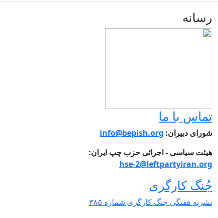
سانه
ماس با ما
ورای دبیران:
info@bepish.org
یئت سیاسی - اجرائی حزب چپ ایران:
hse-2@leftpartyiran.or
ُنگ کارگری
شریە هفتگی جنگ کارگری شمارە ٣٨٥