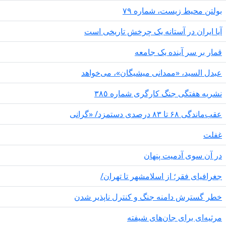
لتن محیط زیست، شماره ۷۹
ا ایران در آستانه یک چرخش تاریخی است
ار بر سر آینده یک جامعه
دل السید، «ممدانی میشیگان»، می‌خواهد
ریە هفتگی جنگ کارگری شمارە ٣٨٥
ماندگی ۶۸ تا ۸۳ درصدی دستمزد/ «گرانی
فلت
 آن سوی آدمیت پنهان
رافیای فقر؛ از اسلامشهر تا تهران/
ر گسترش دامنه جنگ و کنترل ناپذیر شدن
ثیه‌ای برای جان‌های شیفته