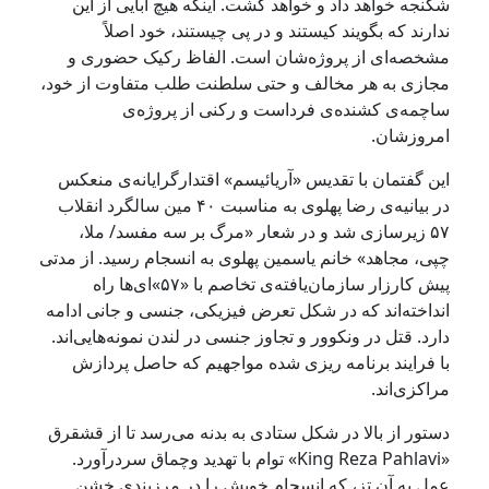
شکنجه خواهد داد و خواهد کشت. اینکه هیچ ابایی از این
ندارند که بگویند کیستند و در پی چیستند، خود اصلاً
مشخصه‌ا‌ی از پروژه‌شان است. الفاظ رکیک حضوری و
مجازی به هر مخالف و حتی سلطنت طلب متفاوت از خود،
ساچمه‌ی کشنده‌ی فرداست و رکنی از پروژه‌ی
امروزشان.
این گفتمان با تقدیس «آریائیسم» اقتدارگرایانه‌ی منعکس
در بیانیه‌ی رضا پهلوی به مناسبت ۴۰ مین سالگرد انقلاب
۵۷ زیرسازی شد و در شعار «مرگ بر سه مفسد/ ملا،
چپی، مجاهد» خانم یاسمین پهلوی به انسجام رسید. از مدتی
پیش کارزار سازمان‌یافته‌ی تخاصم با «۵۷»ای‌ها راه
انداخته‌اند که در شکل تعرض فیزیکی، جنسی و جانی ادامه
دارد. قتل در ونکوور و تجاوز جنسی در لندن نمونه‌هایی‌اند.
با فرایند برنامه ریزی شده‌ مواجهیم که حاصل پردازش‌
مراکزی‌‌اند.
دستور از بالا در شکل ستادی به بدنه می‌رسد تا از قشقرق
«King Reza Pahlavi» توام با تهدید وچماق سردر‌آورد.
عمل به آن تز، که انسجام خویش را در مرزبندی خشن