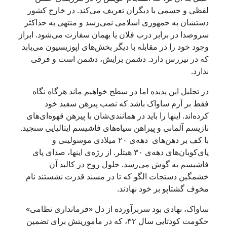
لفظی و جسمی با دیگران تعریف می‌کند. در خارج کشور
دستشان به جمهوری اسلامی نمی‌رسد و منتهی به حداکثر
سروصدا در برابر درب فلان یا بهمان سفارت می‌شود. ابراز
وجود خود را در مقابله با دیگر بخش‌های اپوزیسیون می‌یابد
که در تیررس دارد‌. دشمن‌ برایش، دشمن است و فرقی
ندارد.
در تحلیل این پدیده اما در سطح خواهیم ‌ماند هرگاه نگاه
فقط بر آرم ساواک باشد که نصب پیرهن سفید خود
کرده‌اند. اینها را باید در همانندی‌شان با پیرهن قهوه‌ای‌های
نازیسم آلمانی و پیراهن سیاه‌های فاشیسم ایتالیایی سنجید.
با کف بر دهن‌های دهه‌ی ۲۰ میلادی موسولینی و
پای‌کوبان‌های دهه‌ی ۳۰ هیتلر. از رژه‌ی اینها، صدای پای
فاشیسم به گوش می‌رسد. حلول روح در کالبد آن
خشمگین دستجات الگو که تا در مسند قدرت نشستند نام
مخوف گشتاپو بر خود نهادند.
ساواک، نهادی بود سربرآورده از دل «فرمانداری نظامی»
حکومت کودتایی سال ۳۲، که در ماموریتش برای تضمین