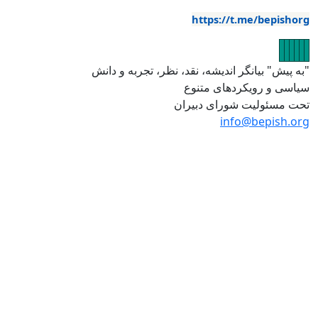
https://t.me/bepishor
صویر
تصویر
تصویر
تصویر
تصویر
تصویر
به پیش" بیانگر اندیشه، نقد، نظر، تجربه و دانش
یاسی و رویکردهای متنوع
حت مسئولیت شورای دبیران
info@bepish.or