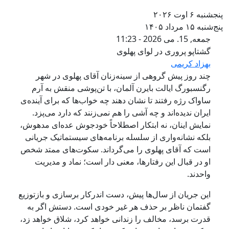
جشنبه ۶ اوت ۲۰۲۶
ج‌شنبه ۱۵ مرداد ۱۴۰۵
گشتاپو پروری در لوای پهلوی
جمعه, 15. می 2026 - 11:23
گشتاپو پروری در لوای پهلوی
بهزاد کریمی
چند روز پیش گروهی از سینه‌زنان آقای پهلوی در شهر
رگنسبورگ ایالت بایرن آلمان، با تن‌پوشی منقش به آرم
ساواک رژه رفتند تا نشان دهند چه خواب‌ها که برای آینده‌ی
ایران ندیده‌اند و چه آشی را هم نمی‌زنند که دارد می‌پزد.
نمایش اینان، نه ابتکار اصطلاحاً خودجوش عده‌ای مدهوش،
بلکه نشانه‌واری از سلسله برنامه‌های سیستماتیک جریانی
است که آقای پهلوی را می‌گرداند. سکوت‌های ممتد شخص
او در قبال این رفتارها، معنی دار است؛ نماد و مدیریت
واحدند.
این جریان از سال‌ها پیش، دست اندرکار برسازی و بازتوزیع
گفتمان ناظر بر حذف هر غیر خودی است. دستش اگر به
قدرت برسد، مخالف را زندانی خواهد ‌کرد، شلاق خواهد زد،