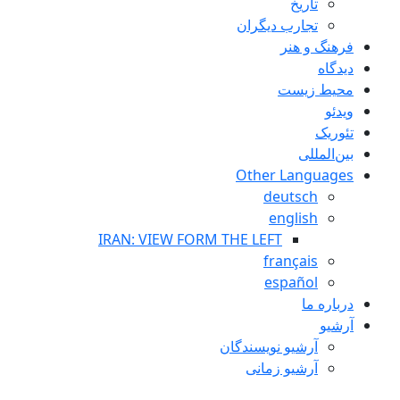
تاريخ
تجارب ديگران
فرهنگ و هنر
دیدگاه
محیط زیست
ویدئو
تئوریک
بین‌المللی
Other Languages
deutsch
english
IRAN: VIEW FORM THE LEFT
français
español
درباره ما
آرشیو
آرشیو نویسندگان
آرشیو زمانی