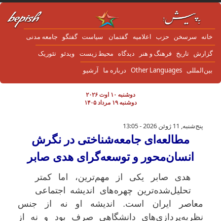
 به محتوای اصلی
نه
سرسخن
حزب
اعلاميه
گفتمان
سياست
گفتگو
جامعه مدنی
زارش
تاریخ
فرهنگ و هنر
دیدگاه
محیط زیست
ویدئو
تئوریک
ن‌المللی
Other Languages
درباره ما
آرشیو
دوشنبه ۱۰ اوت ۲۰۲۶
دوشنبه ۱۹ مرداد ۱۴۰۵
مطالعه‌ای جامعه‌شناختی در نگرش انسان‌محور 
پنج‌شنبه, 11 ژوئن 2026 - 13:05
مطالعه‌ای جامعه‌شناختی در نگرش
انسان‌محور و توسعه‌گرای هدی صابر
هدی صابر یکی از مهم‌ترین، اما کمتر
تحلیل‌شده‌ترین چهره‌های اندیشه اجتماعی
معاصر ایران است. اندیشه او نه از جنس
نظریه‌پردازی‌های دانشگاهی صرف بود و نه از