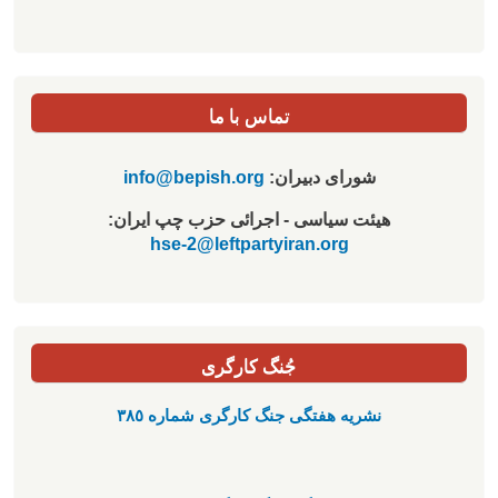
تماس با ما
شورای دبیران:
info@bepish.org
هیئت سیاسی - اجرائی حزب چپ ایران:
hse-2@leftpartyiran.org
جُنگ کارگری
نشریە هفتگی جنگ کارگری شمارە ٣٨٥