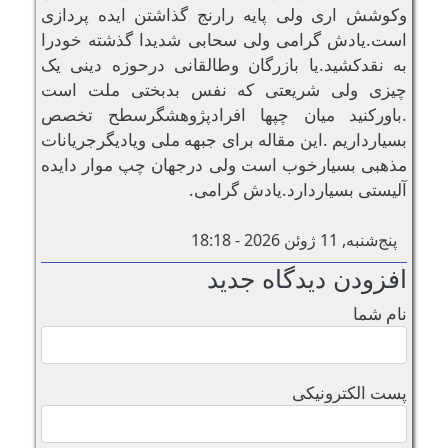
وکوشش اری ولی پایه رارنج گذاشتن ایده پردازی
است.یادش گرامی ولی سحابی شدیدا گذشته خودرا
به نقدکشید.یا بازرگان وطالقانی درحوزه دینی یک
چیزی ولی شریعتی که نفس بدبختی ملت است
.باورکنید میان چپها افرادپژوهشگرسطح تخصص
بسیارداریم .این مقاله برای جبهه ملی ویادیگرجریانات
مذهبی بسیارخوب است ولی درجهان چپ موار دایده
آلیستی بسیاردارد.یادش گرامی.
پنج‌شنبه, 11 ژوئن 2026 - 18:18
افزودن دیدگاه جدید
نام شما
پست الکترونیکی