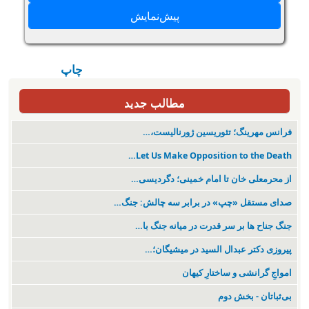
چاپ
مطالب جدید
فرانس مهرینگ؛ تئوریسین ژورنالیست،…
Let Us Make Opposition to the Death…
از محرمعلی خان تا امام خمینی؛ دگردیسی…
صدای مستقل «چپ» در برابر سه چالش: جنگ…
جنگ جناح ها بر سر قدرت در میانە جنگ با…
پیروزی دکتر عبدال السید در میشیگان؛…
‌امواجِ گرانشی و ساختارِ کیهان
بی‌ثباتان - بخش دوم