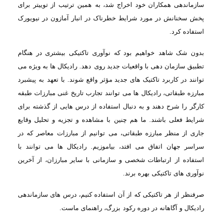
سازماندهی همکاران خود اخراج شد، به
همین ترتیب از توییتر برای
پخش سخنانش در مورد شرایط خطرناک در انبار آمازون در نیویورک
استفاده کرد
.
بدون شک شاهد
خواهیم بود که نوآوری تاکتیکی بیشتری در هنگام
تطبیق سازمان دهی با واقعیات جدید روی
دهد. رادیکال ها به ویژه می
توانند در کاربرد تاکتیک های جدید مؤثر واقع شوند. با تعهد
به پیشبرد
مبارزه طبقاتی، رادیکال ها می توانند تجارب تاریخ غنی مبارزات طبقه
کارگر
را شرح دهند و به دنبال استفاده از درس هایی از گذشته برای
شرایط فعلی باشند. ما هم چنین
با مشاهده و تجزیه و تحلیل وقایع
جاری از منظر مبارزه طبقاتی، می توانیم از مبارزات
معاصر که در
سراسر جهان اتفاق می افتد، بیاموزیم. رادیکال ها می توانند با
استفاده از
ارتباطات شخصی و سازمانی با سایر مبارزان، از آخرین
نوآوری های تاکتیکی بهره برند
.
صرفنظر از
هر تاکتیکی که از آن استفاده کنیم، درس های سازماندهی
رادیکال و آگاهانه در دوره رکود
بزرگ، راهنمای ماست
.