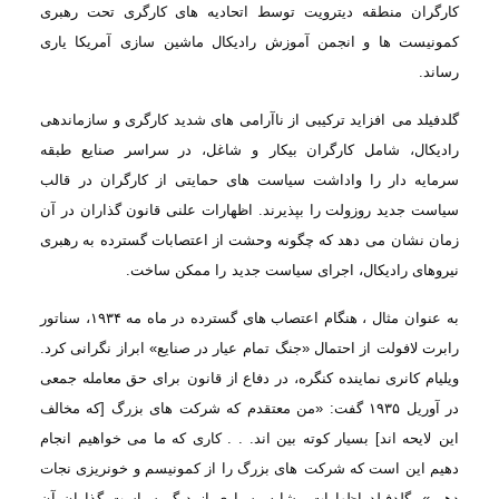
کارگران منطقه
دیترویت توسط اتحادیه های کارگری تحت رهبری
کمونیست ها و انجمن آموزش رادیکال ماشین
سازی آمریکا یاری
رساند
.
گلدفیلد می
افزاید ترکیبی از ناآرامی های شدید کارگری و سازماندهی
رادیکال، شامل کارگران بیکار
و شاغل، در سراسر صنایع طبقه
سرمایه دار را واداشت سیاست های حمایتی از کارگران در
قالب
سیاست جدید روزولت را بپذیرند. اظهارات علنی قانون گذاران در آن
زمان نشان می
دهد كه چگونه وحشت از اعتصابات گسترده به رهبری
نیروهای رادیكال، اجرای سیاست جدید
را ممكن ساخت
.
به عنوان
مثال ، هنگام اعتصاب های گسترده در ماه مه
۱۹۳۴
، سناتور
رابرت لافولت از احتمال «جنگ
تمام عیار در صنایع» ابراز نگرانی کرد.
ویلیام کانری نماینده کنگره، در دفاع از قانون
برای حق معامله جمعی
در آوریل
۱۹۳۵
گفت: «من معتقدم که شرکت های بزرگ [که مخالف
این
لایحه اند] بسیار کوته بین اند. . . کاری که ما می خواهیم انجام
دهیم این است که شرکت
های بزرگ را از کمونیسم و ​​خونریزی نجات
دهیم». گلدفیلد اظهارات مشابه بسیاری از دیگر
سیاست گذاران آن