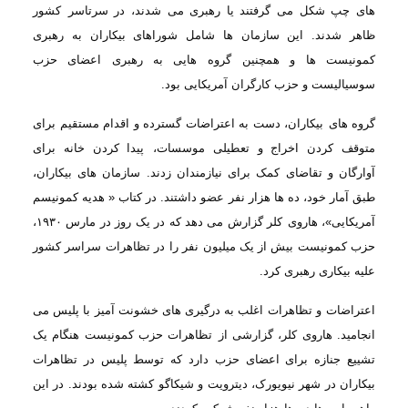
های چپ شکل می گرفتند یا رهبری می شدند، در سرتاسر
کشور
ظاهر شدند. این سازمان ها شامل شوراهای بیکاران به رهبری
کمونیست ها و همچنین
گروه هایی به رهبری اعضای حزب
سوسیالیست و حزب کارگران آمریکایی بود
.
گروه های
بیکاران، دست به اعتراضات گسترده و اقدام مستقیم برای
متوقف کردن اخراج و تعطیلی موسسات،
پیدا کردن خانه برای
آوارگان و تقاضای کمک برای نیازمندان زدند. سازمان های بیکاران،
طبق آمار خود، ده ها هزار نفر عضو داشتند. در کتاب « هدیه کمونیسم
آمریکایی»، هاروی
کلر گزارش می دهد که در یک روز در مارس
۱۹۳۰
،
حزب کمونیست بیش از یک میلیون نفر را
در تظاهرات سراسر کشور
علیه بیکاری رهبری کرد
.
اعتراضات
و تظاهرات اغلب به درگیری های خشونت آمیز با پلیس می
انجامید. هاروی کلر، گزارشی از
تظاهرات حزب کمونیست هنگام یک
تشییع جنازه برای اعضای حزب دارد که توسط پلیس در تظاهرات
بیکاران در شهر نیویورک، دیترویت و شیکاگو کشته شده بودند. در این