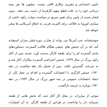
تامین اجتماعی و مقرری بیکاری کافی
نیست. میلیون ها نفر بیمه
درمانی خود را به علت قطع سهم کارفرما از دست می دهند. بدون
فشار شدید از پایین برای تغییر سریع در سیاست دولت، رکود ناشی از
بیماری کورونا به
فلاکت برای اکثریت قریب به اتفاق آمریکایی ها منجر
خواهد شد
.
خوشبختانه، چپ آمریکا می تواند از تجارب دوره قبلی بحران استفاده
کند، که در آن جنبش های جمعی
هنگام فلاکت گسترده، دستاوردهای
مادی گسترده ای را برای طبقه کارگر بدست آورد. چندی
پس از آغاز
رکود بزرگ در سال
۱۹۲۹
، جنبش اعتراضی گسترده بیکاران آغاز شد و
به سرعت
گسترش یافت. پس از تحمل یک دهه شکست در دهه
۱۹۲۰
، جنبش کارگری با اعتصابات گسترده و
اقدام در محل کار، از
جمله اعتصابات عمومی در سه شهر بزرگ در سال
۱۹۳۴
، در دهه
۱۹۳۰
دوباره به عرصه بازگشت
.
موجی از مبارزات
در محل کار آغاز شد، که بخش هایی از طبقه
سرمایه دار را واداشت در هراس از طبقه کارگر،
به آن امتیازات