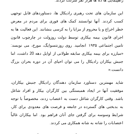
راهپیمایی ها ده
ها هزار نفر شرکت کردند
.
این سازمان
های تحت رهبری رادیکال ها، دستاوردهای قابل توجهی
کسب کردند. آنها توانستند کمک های
فوری برای مردم در معرض
خطر اخراج و یا محروم از مزایا را به کرسی بنشانند. این فعالیت
ها به
اجرای قانون بیمه بیکاری توسط دولت روزولت در چارچوب قانون
تامین اجتماعی
۱۹۳۵
انجامید. روی روزنتسوایگ، مورخ، می نویسد:
«مبارزه برای بیمه بیکاری سابقه طولانی از
اوایل دهه 20 داشت، اما
جنبش بیکاران رادیکال را می توان احیای آن در دوره بحران بزرگ
دانست
.«
شاید مهمترین
دستاورد سازمان دهندگان رادیکال جنبش بیکاران،
موفقیت آنها در ایجاد همبستگی بین کارگران
بیکار و افراد شاغل
باشد. وقتی کارگران شاغل دست به اعتصاب زدند، مخصوصاً با توجه
به
بدبختی های گسترده در جامعه و فرصت های معدودی برای کار،
شرایط وسوسه برای گرفتن جای
آنان فراهم بود. اما بیكاران غالباً
اعتصابات را شانه به شانه همکاری می کردند
.