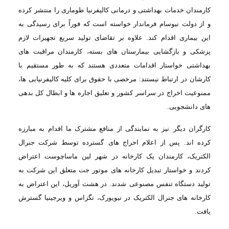
کارمندان خدمات بهداشتی و درمانی کالیفرنیا طوماری را منتشر
کرده
و از دولت نیوسام فرماندار خواسته است که فوراً برای رسیدگی به
این بیماری اقدام
کند. علاوه بر تقاضای تولید سریع تجهیزات لازم
پزشکی و بازگشایی بیمارستان های بسته،
کارمندان مراقبت های
بهداشتی خواستار اقدامات متعددی هستند که به طور مستقیم با
کارشان
در ارتباط نیستند: مرخصی با حقوق برای کلیه کالیفرنیایی ها،
ممنوعیت اخراج در سراسر
کشور و تعلیق اجاره ها و ابطال کل بدهی
های دانشجویی
.
کارگران دیگر
نیز به نمایندگی از منافع مشترک ما اقدام به مبارزه
کرده اند. پس از اعلام اخراج های
گسترده توسط شرکت جنرال
الکتریک، کارمندان یک کارخانه در شهر لین ماساچوست اعتراض
کردند
و خواستار تبدیل کارخانه های موتور جت متعلق این شرکت به
تولید دستگاه تنفس مصنوعی
شدند. در هشت آوریل، این اعتراض به
کارخانه های جنرال الکتریک در نیویورک، تگزاس و
ویرجینیا گسترش
یافت
.