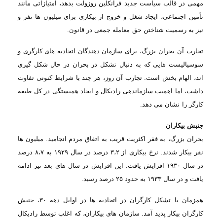
مهمی در قالب سیاست جدید فرانکلین روزولت بدهد، امتیازاتی مانند
تأمین
اجتماعی، ایجاد شغل و خروج از بیکاری برای میلیون ها نفر و
نیز به رسمیت شناختن حق
معامله جمعی در قانون
.
تجارب آن
بحران بزرگ، برای سازمان دهندگان اتحادیه های کارگری و
سوسیالیست هایی که به دنبال
تشکل در بحران در حال شکل گیری
اند، الهام بخش است. تجارب آن روز، هر چند با شرایط
کنونی تفاوت
داشت، اما اهمیت سازماندهی رادیکال و ایجاد همبستگی در کل طبقه
کارگر را
نشان می دهد
.
جنبش بیکاران
بحران بزرگ،
به فقر اکثریت قریب به اتفاق مردم انجامید. میلیون ها
نفر بیکار شدند. نرخ بیکاری
از
۳،۲
درصد در سال
۱۹۲۹
به
۸،۷
درصد
در سال
۱۹۳۰
افزایش یافت. این افزایش در سال های
بعد نیز ادامه
یافت و در سال
۱۹۳۳
به حدود
۲۵
درصد رسید
.
همزمان با
تشکل کارگران در اتحادیه ها در اوایل دهه
۳۰
، جنبش
کارگران بیکار پدید آمد. سازمان
های بیکاران، که اغلب توسط رادیکال