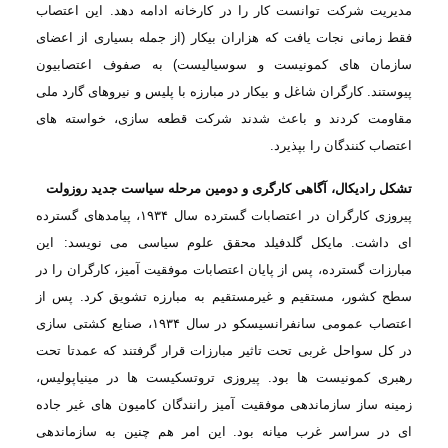
مدیریت شركت توانست کار را در كارخانه ادامه دهد. این اعتصاب
فقط زمانی نجات یافت
که هزاران بیکار (از جمله بسیاری از اعضای
سازمان های کمونیست و سوسیالیست) به صفوف
اعتصابیون
پیوستند. کارگران شاغل و بیکار در مبارزه با پلیس و نیروهای گارد ملی
مقاومت
کردند و باعث شدند شرکت قطعه سازی، خواسته های
اعتصاب كنندگان را بپذیرد
.
تشکل رادیکال، آگاهی کارگری و دومین مرحله سیاست جدید روزولت
پیروزی کارگران
در اعتصابات گسترده سال
۱۹۳۴
، پیامدهای گسترده
ای داشت. مایکل گلدفیلد محقق علوم سیاسی
می نویسد
:
این
مبارزات
گسترده، پس از پایان اعتصابات موفقیت آمیز، کارگران را در
سطح کشور، مستقیم و غیرمستقیم
به مبارزه تشویق کرد. پس از
اعتصاب عمومی سانفرانسیسکو در سال
۱۹۳۴
، صنایع کشتی سازی
در کل سواحل غربی تحت تاثیر مبارزات قرار گرفتند که عمدتا تحت
رهبری کمونیست ها بود.
پیروزی تروتسکیست ها در مینیاپولیس،
زمینه ساز سازماندهی موفقیت آمیز رانندگان کامیون
های غیر جاده
ای در سراسر غرب میانه بود. این امر هم چنین به سازماندهی