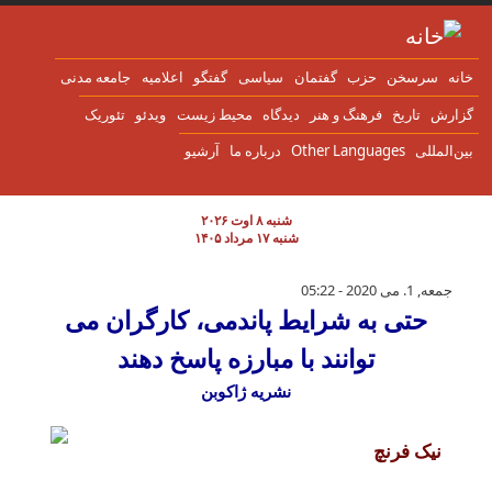
ن به محتوای اصلی
انه
سرسخن
حزب
گفتمان
سياسی
گفتگو
اعلاميه
جامعه مدنی
زارش
تاریخ
فرهنگ و هنر
دیدگاه
محیط زیست
ویدئو
تئوریک
ین‌المللی
Other Languages
درباره ما
آرشیو
شنبه ۸ اوت ۲۰۲۶
شنبه ۱۷ مرداد ۱۴۰۵
حتی به شرایط پاندمی، کارگران می توانند با مبا
جمعه, 1. می 2020 - 05:22
حتی به شرایط پاندمی، کارگران می
توانند با مبارزه پاسخ دهند
نشریه ژاکوبن
نیک فرنچ