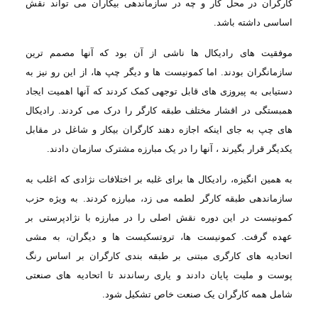
کارگران در محل کار و چه در سازماندهی بیکاران می
تواند نقش
اساسی داشته باشد
.
موفقیت های
رادیکال ها ناشی از آن بود که آنها مصمم ترین
سازمانگران بودند. اما کمونیست ها و دیگر
چپ ها، از این رو نیز به
دستیابی به پیروزی های قابل توجهی کمک کردند که آنها اهمیت ایجاد
همبستگی در اقشار مختلف طبقه کارگر را درک می کردند. رادیکال
های چپ به جای اینکه اجازه
دهند کارگران بیکار و شاغل در مقابل
یکدیگر قرار بگیرند ، آنها را در یک مبارزه مشترک
سازمان دادند
.
به همین انگیزه،
رادیکال ها برای غلبه بر اختلافات نژادی که اغلب به
سازماندهی طبقه کارگر
لطمه می زد،
مبارزه کردند. به ویژه حزب
کمونیست در این دوره نقش اصلی را در مبارزه با نژادپرستی
بر
عهده گرفت. کمونیست ها، تروتسکیست ها و دیگران، به مشی
اتحادیه های کارگری مبتنی
بر طبقه بندی كارگران بر اساس رنگ
پوست و ملیت پایان دادند و یاری رساندند تا اتحادیه
های صنعتی
شامل همه كارگران یک صنعت خاص تشکیل شود
.