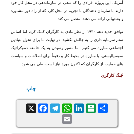
آمریکا. این پروژه افرادی
را که سعی در سازماندهی در محل کار خود
دارند با سازمان دهندگان با تجربه در محل کار،
که از راه دور مشاوره
و پشتیبانی ارائه می دهند، متصل می کند
.
توافق جدید
دهه
۱۹۳۰
از نظر مادی به کارگران کمک کرد، اما اساس
ستم سرمایه داری را به چالش نکشید. در نهایت ما برای تحول بنیادین
اجتماعی مبارزه می کنیم. اما مسیر رسیدن به یک جامعه
دموکراتیک
سوسیالیستی، با مبارزه در محیط کار و دقیقاً برای اصلاحات و سیاست
های حمایت
از کارگران که اکنون مورد نیاز است، طی می شود
.
جُنگ کارگری
چاپ
Facebook
Telegram
WhatsApp
X
LinkedIn
Balatarin
Share
Email