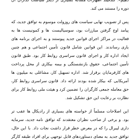
دوره را مستند می کند
.
پس از تصویب
نهایی سیاست های روزولت موسوم به توافق جدید، که
پیامد اوج گرفتن مبارزات بود، سوسیالیست
ها و کمونیست ها به
فعالیت در مراکز اجرای قوانین جدید پیوستند و به اجرای برنامه های
یاری رساندند. این قوانین شامل قانون تأمین اجتماعی و هم چنین
ایجاد اداره کار و اجرای
قانون سراسری روابط کار بود. طبق قانون
تأمین اجتماعی، حقوق بازنشستگی و بیمه بیکاری
از محل پرداخت
های کارفرمایان برقرار شد. اداره تسهیل کار، مشاغلی به میلیون ها
آمریکایی
که بیکار شده بودند ارائه داد. قانون سراسری روابط کار،
حق معامله جمعی کارگران را
تضمین کرد و هیئت ملی روابط کار برای
نظارت بر رعایت این حق تشکیل شد
.
این اصلاحات
مسلماً از خواسته های بسیاری از رادیکال ها عقب تر
بود. و برخی از صاحب نظران معتقدند
که توافق نامه جدید، سرمایه
داری لیبرال را که در معرض خطر قرار داشت نجات داد. با
این حال،
توافق جدید به معنای دستاوردهای قابل توجهی برای افراد طبقه کارگر