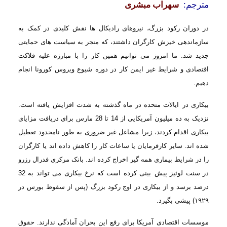
مترجم:
سهراب مبشری
در دوران رکود بزرگ، نیروهای رادیکال ها نقش کلیدی در کمک به
سازماندهی خیزش
کارگران داشتند، که منجر به سیاست های حمایتی
جدید شد. ما امروز می توانیم همین کار
را با مبارزه علیه فلاکت
اقتصادی و شرایط غیر ایمن کار در دوره شیوع ویروس کورونا انجام
دهیم
.
بیکاری در
ایالات متحده در ماه گذشته به شدت افزایش یافته است.
نزدیک به ده میلیون آمریکایی از
14
تا 28 مارس برای دریافت مزایای
بیکاری اقدام کردند، زیرا مشاغل غیر ضروری به طور
نامحدود تعطیل
شده اند. سایر کارفرمایان یا ساعات کار را کاهش داده اند یا
کارگران
را در شرایط بیماری همه گیر اخراج کرده اند. بانک مرکزی فدرال رزرو
در سنت لوئیز پیش
بینی کرده است که نرخ بیکاری می تواند به 32
درصد برسد و از بیکاری در اوج رکود بزرگ
(پس از سقوط بورس در
۱۹۲۹)
پیشی بگیرد
.
موسسات اقتصادی
آمریکا برای رفع این بحران آمادگی ندارند. حقوق