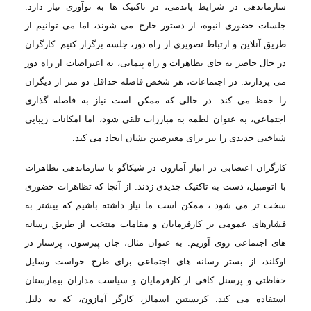
سازماندهی
در شرایط پاندمی، در تاکتیک ها به نوآوری نیاز دارد.
جلسات حضوری انبوه، از دستور خارج
می شوند، اما می توانیم از
طریق آنلاین و ارتباط تصویری از راه دور، جلسه برگزار کنیم
.
کارگران
در حال حاضر به جای تظاهرات و راه پیمایی، به اعتراضات از راه دور
می پردازند
.
در اجتماعات، هر شخص فاصله حداقل دو متر از دیگران
را حفظ می کند. در حالی که ممکن
است نیاز به فاصله گذاری
اجتماعی، به عنوان لطمه به مبارزات تلقی شود، اما امکانات
زیبایی
شناختی جدیدی را نیز برای معترضین نشان ایجاد می کند
.
کارگران اعتصابی
در انبار آمازون در شیکاگو با سازماندهی تظاهرات
با اتومبیل، دست به تاکتیک جدیدی زدند.
از آنجا که تظاهرات حضوری
سخت تر می شود ، ممکن است ما نیاز داشته باشیم که بیشتر به
فشارهای عمومی بر کارفرمایان و مقامات منتخب از طریق رسانه
های اجتماعی روی آوریم. به عنوان مثال، جان پیرسون، پرستار در
اوكلند، از بستر رسانه های اجتماعی برای طرح
خواست وسایل
حفاظتی و پرسنل كافی از كارفرمایان و سیاست مداران بیمارستان
استفاده می
كند. کریستین اسمالز، کارگر آمازون، که به دلیل