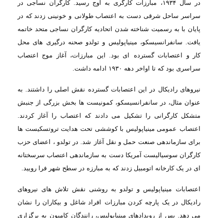
در سال
۱۹۳۴
،
مبارزات کارگری به اوج رسید. کارگران نساجی در
سراسر ساحل شرقی دست به اعتصاب طولانی
و خونینی زدند که در
پایان با به رسمیت شناخته شدن اتحادیه کارگران نساجی متحد خاتمه
یافت. سانفرانسیسکو، مینیاپولیس و تولدو صحنه درگیری های محل
کار و اعتصابات گسترده
ای بود. این مبارزات، آغاز موج اعتصاب
سراسری بود که تا اواخر دهه
۱۹۳۰
ادامه داشت
.
نیروهای رادیکال
در این اعتصابات گسترده نقش اصلی را داشتند. به
عنوان مثال، در سانفرانسیسکو، کمونیست
ها بخش بزرگی از جنبش
متشکل کارگرانی را تشکیل می دادند که اعتصاب را آغاز کردند.
اعتصاب
عمومی مینیاپولیس با کوششی تحت هدایت تروتسکیست ها
برای سازماندهی صنعت حمل و نقل آغاز
شد. در تولدو ، اعضای حزب
کارگران سوسیالیست آمریکا دست به سازماندهی اعتصاب سرسختانه
ای در یک کارخانه اتومبیل زدند که به مبارزه در سطح شهر فرا رویید
.
اعتصابات
مینیاپولیس و تولدو به روشنی نقش تلاش های نیروهای
رادیکال در یک پارچه کردن مبارزات
افراد شاغل و بیکاران را نشان
می دهد. پس از رویدادهای مینیاپولیس، رانندگان کامیون
به برگزاری