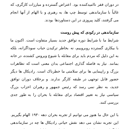
در دوران
فقر ناامیدکننده بود. اعتراض گسترده و مبارزات کارگری، که
غالباً با سازماندهی توسط
چپ ها، به رهبری و با الهام از آنها انجام
می گرفتند، کلید پیروزی در این دستاوردها
بودند
.
سازماندهی در رکودی که پیش روست
شرایط ما
با شرایط دوره توافق جدید بسیار متفاوت است. اکنون ما
با بیکاری گسترده روبروییم، نه
بخاطر ترکیدن حباب سوداگرانه، بلکه
به این دلیل که مردم باید برای مقابله با شیوع ویروس
کشنده، در خانه
بمانند. نیاز به فاصله گذاری اجتماعی بدان معنی است که تظاهرات
بزرگ
و راپیمایی ها برای سلامتی ما خطرناک است. رادیکال ها دیگر
حضور قابل توجهی در طبقه
کارگر ندارند. و برخلاف دوران توافق
جدید، به نظر نمی رسد که رئیس جمهور و رهبران
احزاب بزرگ
سیاسی نیاز به تغییر اقتصاد برای مقابله با بحران را به طور جدی
بررسی کنند
.
با این حال
ما هنوز می توانیم از تجربه بحران دهه
۱۹۳۰
الهام بگیریم.
این تجربه نشان می دهد نقش
حیاتی رادیکال ها چه در سازماندهی