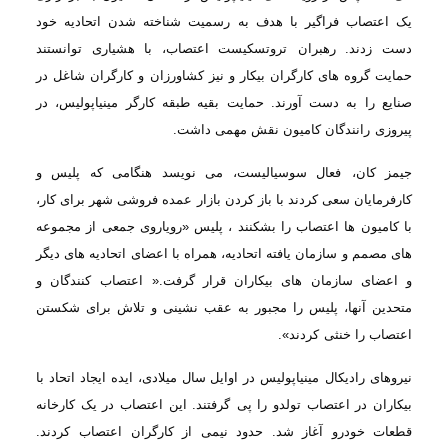
یک اعتصاب فراگیر با هدف به رسمیت شناخته شدن اتحادیه خود
دست زدند. رهبران
تروتسکیست اعتصاب، با هشیاری توانستند
حمایت گروه های کارگران بیکار و نیز کشاورزان
و کارگران شاغل در
صنایع را به دست آورند. حمایت بقیه طبقه کارگر مینیاپولیس، در
پیروزی
رانندگان کامیون نقش مهمی داشت
.
جیمز کان،
فعال سوسیالیست،‌ می نویسد هنگامی که پلیس و
کارفرمایان سعی کردند با باز کردن بازار
عمده فروشی شهر برای کار،
با کامیون ها اعتصاب را بشکنند ، پلیس «رویاروی جمعی از مجموعه
های مصمم و سازمان یافته اتحادیه، همراه با اعضای اتحادیه های دیگر
و اعضای سازمان های بیکاران قرار گرفت.« اعتصاب
کنندگان و
متحدین آنها، پلیس را مجبور به عقب نشینی و تلاش برای شکستن
اعتصاب را خنثی
کردند»
.
نیروهای رادیکال
مینیاپولیس در اوایل سال میلادی، ایده ایجاد اتحاد با
بیکاران در اعتصاب تولدو را پی
گرفتند. این اعتصاب در یک کارخانه
قطعات خودرو آغاز شد. حدود نیمی از كارگران اعتصاب
كردند.