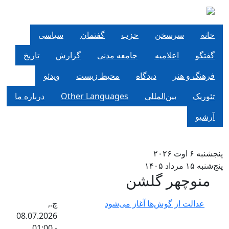
 اصلی
رسخن
حزب
گفتمان
سياسی
علاميه
جامعه مدنی
گزارش
تاریخ
ر
دیدگاه
محیط زیست
ویدئو
بین‌المللی
Other Languages
درباره ما
ر گلشن
 گوش‌ها آغاز می‌شود
چ.,
08.07.2026
- 01:00