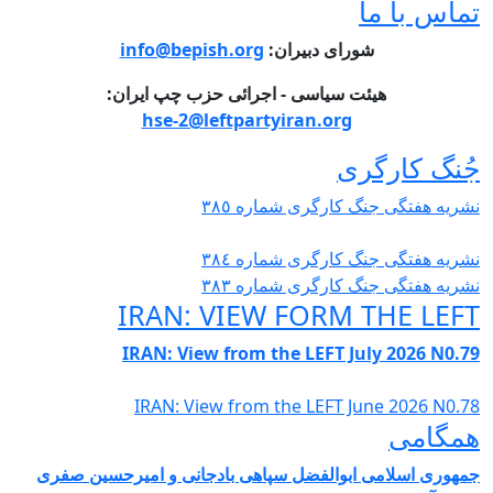
ما
شورای دبیران:
info@bepish.org
یئت سیاسی - اجرائی حزب چپ ایران:
hse-2@leftpartyiran.org
گری
نگ کارگری شمارە ٣٨٥
نگ کارگری شمارە ٣٨٤
نگ کارگری شمارە ٣٨٣
IRAN: VIEW FORM T
IRAN: View from the LEFT July
IRAN: View from the LEFT Jun
ی ابوالفضل سپاهی بادجانی و امیرحسین صفری