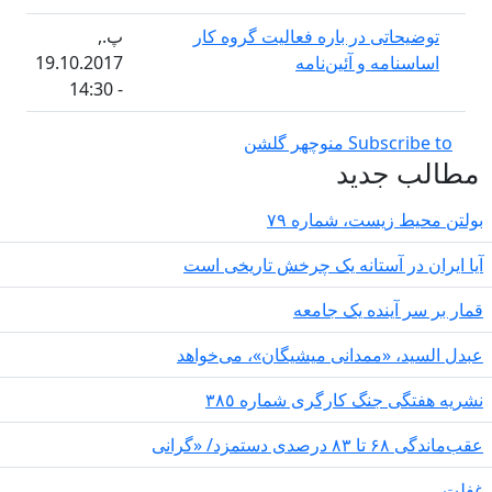
 در باره فعالیت گروه کار
پ.,
 و آئین‌نامه
19.10.2017
- 14:30
چهر گلشن
دید
ست، شماره ۷۹
آستانه یک چرخش تاریخی است
ده یک جامعه
ممدانی میشیگان»، می‌خواهد
نگ کارگری شمارە ٣٨٥