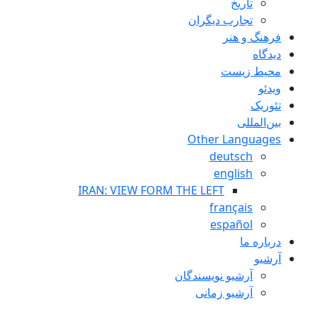
تاريخ
تجارب ديگران
فرهنگ و هنر
دیدگاه
محیط زیست
ویدئو
تئوریک
بین‌المللی
Other Languages
deutsch
english
IRAN: VIEW FORM THE LEFT
français
español
درباره ما
آرشیو
آرشیو نویسندگان
آرشیو زمانی