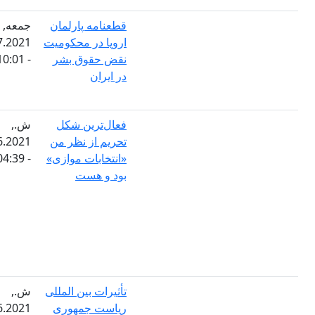
قطعنامه پارلمان
جمعه,
اروپا در محکومیت
09.07.2021
نقض حقوق بشر
- 10:01
در ایران
فعال‌ترین شکل
ش.,
تحریم از نظر من
12.06.2021
«انتخابات موازی»
- 04:39
بود و هست
تأثیرات بین المللی
ش.,
ریاست جمهوری
05.06.2021