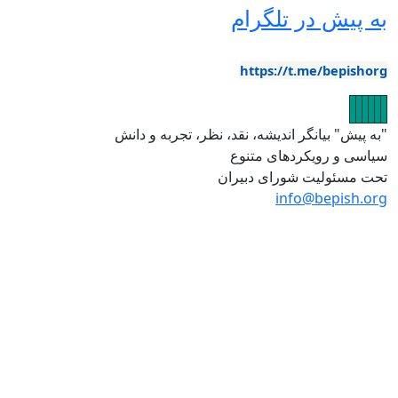
پیش در تلگرام
https://t.me/bepi
ر
یر
ویر
ویر
صویر
تصویر
یش" بیانگر اندیشه، نقد، نظر، تجربه و دانش
 و رویکردهای متنوع
سئولیت شورای دبیران
info@bepish