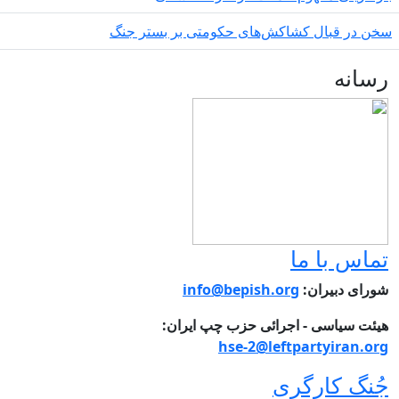
ر قبال کشاکش‌های حکومتی بر بستر جنگ
نه
س با ما
 دبیران:
info@bepish.org
سیاسی - اجرائی حزب چپ ایران:
hse-2@leftpartyiran
گ کارگری