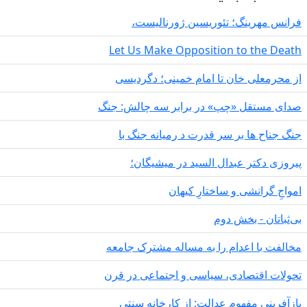
 مهرینگ؛ تئوریسین ژورنالیست،
Let Us Make Opposition to the 
رمعلی خان تا امام خمینی؛ دگردیسی
مستقل «چپ» در برابر سه چالش: جنگ
اح ها بر سر قدرت د رمیانە جنگ با
 دکتر عبدال السید در میشیگان؛
ِ گرانشی و ساختارِ کیهان
تان - بخش دوم
ت با اعدام را به مساله مشترک جامعه
ت اقتصادی، سیاسی و اجتماعی در قرن
ینی مفهوم عدالت: از کارخانه سنتی