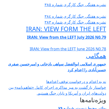
 هفتگی جنگ کارگری شمارە ٣٨٥
 هفتگی جنگ کارگری شمارە ٣٨٤
 هفتگی جنگ کارگری شمارە ٣٨٣
IRAN: VIEW FORM THE L
IRAN: View from the LEFT July 2026 N
IRAN: View from the LEFT June 2026 
امی
ی اسلامی ابوالفضل سپاهی بادجانی و امیرحسین صفری
آبادی را اعدام کرد
 اعدام و درخواست توقف اعدام‌ها
ار بازگشت به میز مذاکره، اجرای کامل «تفاهم‌نامه» بین
های ایران و آمریکا و پایان جنگ هستیم.
‌نامه‌ها
 محیط زیست، شماره ۷۹