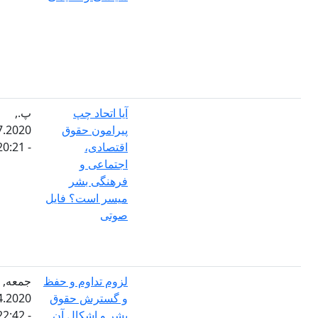
آیا اتحاد چپ
پ.,
پیرامون حقوق
09.07.2020
اقتصادی،
- 20:21
اجتماعی و
فرهنگی بشر
میسر است؟ فایل
صوتی
لزوم تداوم و حفظ
جمعه,
و گسترش حقوق
03.04.2020
بشر و اشکال آن
- 22:42