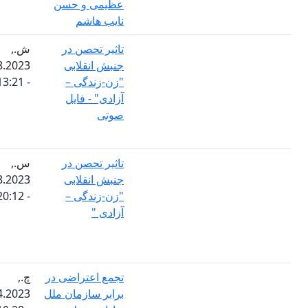
عظیمی و حسن
نایب هاشم
تاثیر تحصن در
ش.,
جنبش انقلابی
05.08.2023
"زن-زندگی –
- 13:21
آزادی" - فایل
صوتی
تاثیر تحصن در
س.,
جنبش انقلابی
01.08.2023
"زن-زندگی –
- 20:12
آزادی "
تجمع اعتراضی در
چ.,
برابر سازمان ملل
26.04.2023