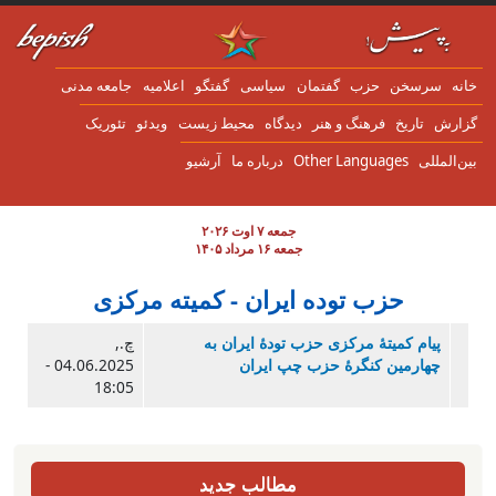
ن به محتوای اصلی
انه
سرسخن
حزب
گفتمان
سياسی
گفتگو
اعلاميه
جامعه مدنی
زارش
تاریخ
فرهنگ و هنر
دیدگاه
محیط زیست
ویدئو
تئوریک
ین‌المللی
Other Languages
درباره ما
آرشیو
جمعه ۷ اوت ۲۰۲۶
جمعه ۱۶ مرداد ۱۴۰۵
حزب توده ایران - کمیته مرکزی
پیام کمیتۀ مرکزی حزب تودۀ ایران به
چ.,
چهارمین کنگرۀ حزب چپ ایران
04.06.2025 -
18:05
مطالب جدید