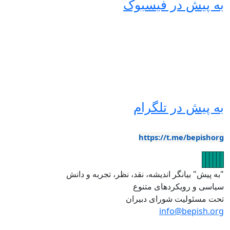
ه پیش در فیسبوک
ه پیش در تلگرام
https://t.me/bepishor
صویر
تصویر
تصویر
تصویر
تصویر
تصویر
به پیش" بیانگر اندیشه، نقد، نظر، تجربه و دانش
یاسی و رویکردهای متنوع
حت مسئولیت شورای دبیران
info@bepish.or