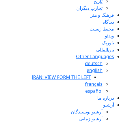
تاريخ
تجارب ديگران
فرهنگ و هنر
دیدگاه
محیط زیست
ویدئو
تئوریک
بین‌المللی
Other Languages
deutsch
english
IRAN: VIEW FORM THE LEFT
français
español
درباره ما
آرشیو
آرشیو نویسندگان
آرشیو زمانی