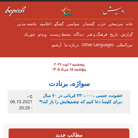
ن به محتوای اصلی
انه
سرسخن
حزب
گفتمان
سياسی
گفتگو
اعلاميه
جامعه مدنی
زارش
تاریخ
فرهنگ و هنر
دیدگاه
محیط زیست
ویدئو
تئوریک
ین‌المللی
Other Languages
درباره ما
آرشیو
پنجشنبه ۶ اوت ۲۰۲۶
پنج‌شنبه ۱۵ مرداد ۱۴۰۵
سواژه، برنادت
خشونت جنسی ،۳۳۰،۰۰۰ قربانی در ۷۰ سال
چ.,
،برای کلیسا دعا کنیم که چشم‌هایش را باز کند!*
06.10.2021
- 20:28
مطالب جدید