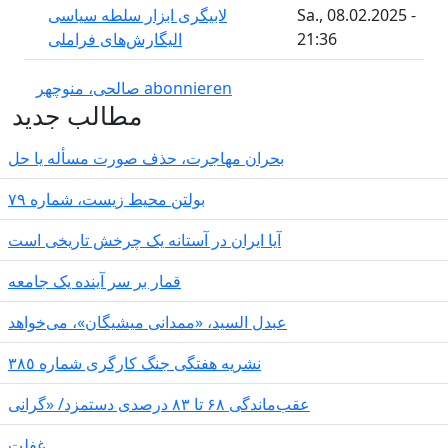
Sa., 08.02.2025 -
لابیگری ابزار سلطه سیاسی
21:36
الیگارش‌های فراملی
صالحی، منوچهر abonnieren
مطالب جدید
بحران مهاجرت‌، حذف صورت مسأله یا حل
بولتن محیط زیست، شماره ۷۹
آیا ایران در آستانه یک چرخش تاریخی است
قمار بر سر آینده یک جامعه
عبدل السید، «ممدانی میشیگان»، می‌خواهد
نشریە هفتگی جنگ کارگری شمارە ٣٨٥
عقب‌ماندگی ۶۸ تا ۸۳ درصدی دستمزد/ «گرانی
غفلت