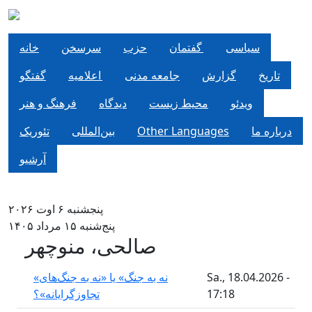
Direkt zum Inhalt
سياسی
گفتمان
حزب
سرسخن
خانه
تاریخ
گزارش
جامعه مدنی
اعلاميه
گفتگو
ویدئو
محیط زیست
دیدگاه
فرهنگ و هنر
درباره ما
Other Languages
بین‌المللی
تئوریک
آرشیو
پنجشنبه ۶ اوت ۲۰۲۶
پنج‌شنبه ۱۵ مرداد ۱۴۰۵
صالحی، منوچهر
Sa., 18.04.2026 -
«نه به جنگ» یا «نه به جنگ‌های
17:18
تجاوزگرایانه»؟