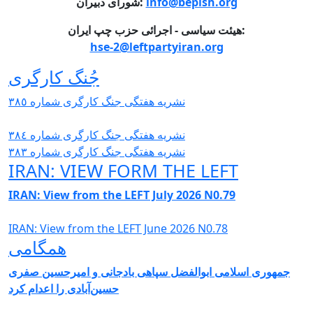
info@bepish.org
شورای دبیران:
هیئت سیاسی - اجرائی حزب چپ ایران:
hse-2@leftpartyiran.org
جُنگ کارگری
نشریە هفتگی جنگ کارگری شمارە ٣٨٥
نشریە هفتگی جنگ کارگری شمارە ٣٨٤
نشریە هفتگی جنگ کارگری شمارە ٣٨٣
IRAN: VIEW FORM THE LEFT
IRAN: View from the LEFT July 2026 N0.79
IRAN: View from the LEFT June 2026 N0.78
همگامی
جمهوری اسلامی ابوالفضل سپاهی بادجانی و امیرحسین صفری
حسین‌آبادی را اعدام کرد