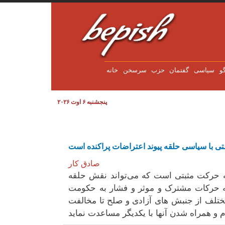
Direkt zum Inhalt
و
سياسی
گفتمان
حزب
سرسخن
خانه
پنجشنبه ۶ اوت ۲۰۲۶
ی با سیاسی حلقە پیوند اعتراضات پراکندە است
صادق کار
انە حرکت مثبتی است کە می‌تواند نقش حلقە
ە حرکات مشترک و موثر و فشار بە حکومت
ختلف از جنبش های آزادی و صلح تا مخالفت
م و همراە شدن آنها با یکدیگر مساعدت نماید