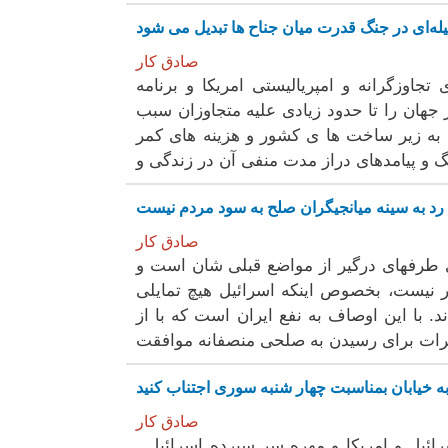
صادق کار
وزگرانە و امپریالیستی امریکا و برنامە
جهان را تا حدود زیادی علیە متجاوزان سبب
بە زیر ساخت ها ی کشور و هزینە های کمر
د بە سینە میانجیگران صلح بە سود مردم نیست
صادق کار
 طرفهای درگیر از مواضع قبلی شان است و
 نیست، بخصوص اینکە اسرائیل هیچ تمایلی
. با این اوصاف بە نفع ایران است کە با از
ە خیابان بمناسبت چهار شنبە سوری اجتناب کنید
صادق کار
. تهدید رژیم زخم خوردە در حال جنگ بقا و همچنین نیات پلید اسرائیل و امریکا و مهرە سر سپردە اسرائیل