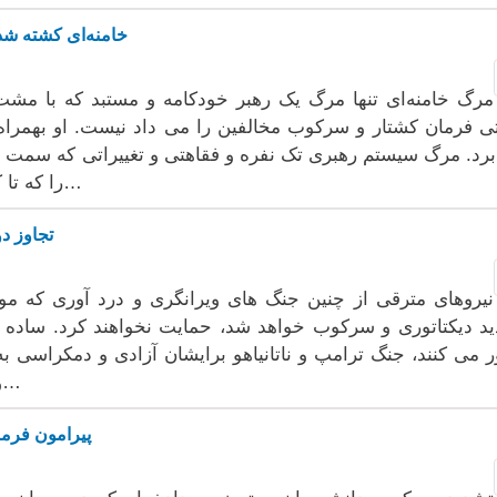
خامنەای کشتە شد و
مرگ خامنەای تنها مرگ یک رهبر خودکامە و مستبد کە با مشت 
ی فرمان کشتار و سرکوب مخالفین را می داد نیست. او بهمراە
رد. مرگ سیستم رهبری تک نفرە و فقاهتی و تغییراتی کە سمت
را کە تا کنون دستکم پنج بار برای سرنگون کردن رژیم…
تجاوز دو
نیروهای مترقی از چنین جنگ های ویرانگری و درد آوری کە مو
د دیکتاتوری و سرکوب خواهد شد، حمایت نخواهند کرد. سادە دل
 می کنند، جنگ ترامپ و ناتانیاهو برایشان آزادی و دمکراسی بە
و از عاقبت جنگ های افغانستان، عراق و غزە…
پیرامون فرم