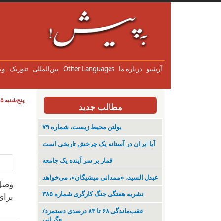
آرشیو
درباره ما
Other Languages
بین‌المللی
تئوریک
وی
پنج‌شنبه ۱۵ مرداد ۱۴۰۵
مطالب جدید
بولتن محیط زیست، شماره ۷۹
آیا ایران در آستانه یک چرخش تاریخی است
قمار بر سر آینده یک جامعه
عبدل السید، «ممدانی میشیگان»، می‌خواهد
وصل 
نشریە هفتگی جنگ کارگری شمارە ٣٨٥
برای
عقب‌ماندگی ۶۸ تا ۸۳ درصدی دستمزد/
«گرانی