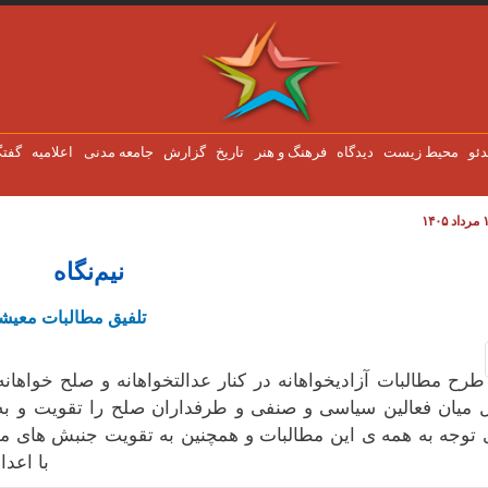
دئو
محیط زیست
دیدگاه
فرهنگ و هنر
تاریخ
گزارش
جامعه مدنی
اعلاميه
گفتگ
نیم‌نگاه
تلفیق مطالبات معیشت
طرح مطالبات آزادیخواهانە در کنار عدالتخواهانە و صلح خواه
میان فعالین سیاسی و صنفی و طرفداران صلح را تقویت و ب
 توجە بە همە ی این مطالبات و همچنین بە تقویت جنبش های م
با اعدا