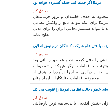
امریکا اگر حملە کند، حملە گستردە خواهد بود
صادق کار
محدود بە حذف خامنەای و ترور فرماندهان
کا برای آنکە بتواند مانع از واکنش نظامی
تا بتواند سیستم دفاعی ایران را برای مدتی
فلج نماید.
رنت با قتل عام شرکت کنندگان در جنبش انقلابی
صادق کار
هی را خنثی کردە اند، و هم خبر رسانی بعد
ینترنت و اقدامات دیگر هیچکدام تصمیمات
کی بعد از دیگری بە اجرا درآمدەاند. هدف از
مجموعە اقدامات جنایتکارانە ایجاد چنان…
نەای خطر دخالت نظامی امریکا را تقویت می کند
صادق کار
ن جنبش انقلابی با بی‌سابقە ترین نارضایتی