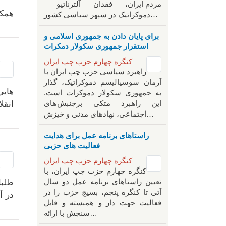
مردم ایران، فقدان آلترناتیو
همکل
دموکراتیک در سپهر سیاسی کشور…
برای پایان دادن به جمهوری اسلامی و
استقرار جمهوری سکولار دمکرات
کنگره چهارم حزب چپ ایران
راهبرد سياسی حزب چپ ایران با
آرمان سوسیالیسم دموکراتیک، گذار
هایی
به جمهوری سکولار دموکرات است.
این راهبرد متکی برجنبش های
انقل
اجتماعی، نهادهای مدنی و خیزش‌…
راستاهای برنامه عمل برای هدایت
فعالیت های حزبی
کنگره چهارم حزب چپ ایران
کنگره چهارم حزب چپ ایران، با
تعیین راستاهای برنامه عمل دو سال
طلبا
آتی تا کنگره پنجم، بسیج حزب را در
در آ
فعالیت جهت دار و همبسته و قابل
سنجش با ارائه…