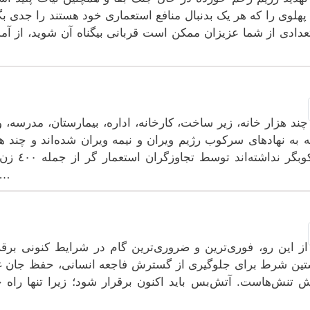
پهلوی را کە هر یک بدنبال منافع استعماری خود هستند را جدی بگ
عدادی از شما عزیزان ممکن است قربانی بیگناە آن شوید، از آم
چند هزار خانە، زیر ساخت، کارخانە، ادارە، بیمارستان، مدرسە
 بە نهادهای سرکوب رژیم ویران و نیمە ویران شدەاند و چند هز
سرکوبگر 
مهاجمان جرار حتی بە آثار باستانی و فره
از این رو، فوری‌ترین و ضروری‌ترین گام در شرایط کنونی بر
ین شرط برای جلوگیری از گسترش فاجعه انسانی، حفظ جان غی
 تنش‌هاست. آتش‌بس باید اکنون برقرار شود؛ زیرا تنها راه 