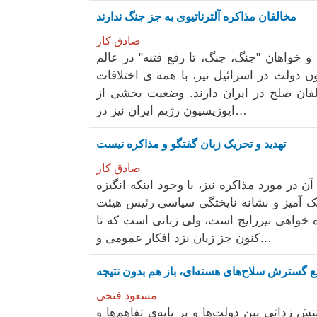
مخالفان مذاکرە آلترناتیوی بە جز جنگ ندارند
صادق کار
 خواهان "جنگ، جنگ، تا رفع فتنە" در عالم
یون دولت در اسرائیل نیز، با همە ی اختلافات
ان صلح در ایران دارند. وضعیت بخشی از
اپوزیسیون رژیم ایران نیز در…
تهدید و تحریک زبان گفتگو و مذاکرە نیست
صادق کار
 در مورد مذاکرە نیز، با وجود اینکە انگیزە
ک آمیز و نشانە ناپختگی سیاسی رئیس هیئت
ە خواهی نیزرایج است، ولی زبانی است کە تا
کنون جز زیان نزد افکار عمومی و…
مسعود فتحی
ش زدائی بین دولت‌ها و بر پایه‌ی تفاهم‌ها و