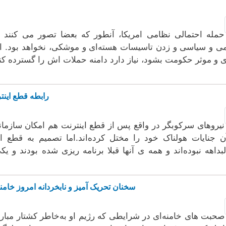
حملە احتمالی نظامی امریکا، آنطور کە بعضا تصور می کنند 
ی و سیاسی و زدن تاسیسات هستەای و موشکی، نخواهد بود. امری
 و موثر حکومت بشود، نیاز دارد دامنە حملات اش را گستردە کند 
رابطە قطع اینت
نیروهای سرکوبگر در واقع پس از قطع اینترنت هم امکان سازماند
ن جنایات هولناک خود را مختل کردەاند.اما تصمیم بە قطع ا
لبداهە نبودەاند و همە ی آنها قبلا برنامە ریزی شدە بودند و ی
سخنان تحریک آمیز و نابخردانە امروز خام
صحبت های خامنەای در شرایطی کە رژیم او به‌خاطر کشتار مبارزا