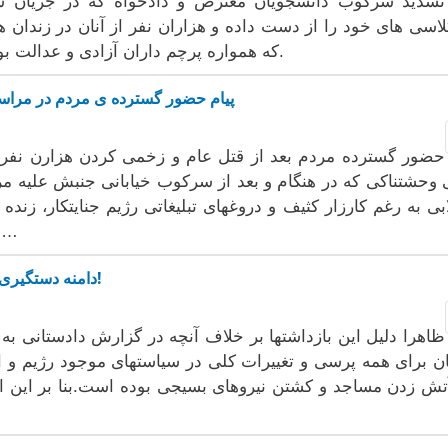
تشدید سرکوب دانشجویان معترض و دادخواە کە در جریان 
اسی های خود را از دست دادە و هزاران نفر از آنان در زندان ه
کە هموارە پرچم داران آزادی و عدالت بودەاند را از تداوم مبارزە و دادخواهی باز دارد.
پیام حضور گستردە ی مردم در مراس
 وحشتناکی کە در هنگام و بعد از سرکوب خیابانی جنبش علیە م
ابی بە رغم کارزار کثیف و دروغهای تبلیغاتی رژیم جنایتکار، زند
دستگاە های تبلیغاتی رژیم کە سعی در تخریب…
دامنە دستگیری ها بە شرکای اصلاح طلب شریک در قدرت رسید!
ظاهرا دلیل این بازداشتها بر خلاف آنچە در گزارش دادستانی ب
ن برای همە پرسی و تغییرات کلی در سیاستهای موجود رژیم و ا
تش زدن مساجد و کشتن نیروهای بسیجی بودە است.بنا بر این ا