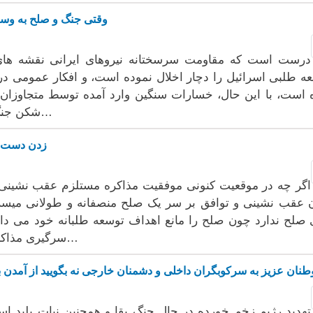
وقتی جنگ و صلح بە وسیلەای در جنگ قدرت میان جناح ها تبدیل می شود
درست است کە مقاومت سرسختانە نیروهای ایرانی نقشە های تجا
ە طلبی اسرائیل را دچار اخلال نمودە است، و افکار عمومی در 
است، با این حال، خسارات سنگین وارد آمدە توسط متجاوزان 
شکن جنگ و پیامدهای دراز مدت منفی آن در زندگی و…
زدن دست ر
اگر چە در موقعیت کنونی موفقیت مذاکرە مستلزم عقب نشینی
 عقب نشینی و توافق بر سر یک صلح منصفانە و طولانی میسر
 صلح ندارد چون صلح را مانع اهداف توسعە طلبانە خود می داند
سرگیری مذاکرات برای رسیدن بە صلحی منصفانە موافقت…
نان عزیز بە سرکوبگران داخلی و دشمنان خارجی نە بگویید از آمدن ب