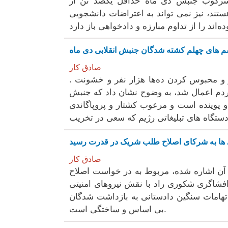
سرکوب جنبش دی ماە حداقل یکصد تن از
ستند، نیز نمی تواند بە اعتراضات دانشجویی
م های چهلم کشتە شدگان جنبش انقلابی دی ماە
صادق کار
. حضور گستردە مردم بعد از قتل عام و زخمی کردن هزارن نفر و محبوس کردن دەها هزار نفر و خشونت
ردم اعمال شد، بە وضوح نشان داد کە جنبش
ە و پویندە است و مرعوب کشتار و پروپاگاندی
صادق کار
ە آن اشارە شدە، مربوط بە در خواست اصلاح
فشاگری شکوری راد با نقش نیروهای امنیتی
تهامات سنگین دادستانی بە بازداشت شدگان
بی اساس و ساختگی است.