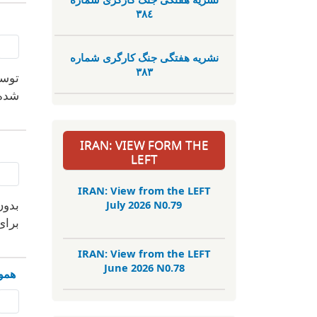
٣٨٤
نشریە هفتگی جنگ کارگری شمارە
٣٨٣
توسع
شدە 
IRAN: VIEW FORM THE
LEFT
IRAN: View from the LEFT
July 2026 N0.79
بدون
برای
IRAN: View from the LEFT
June 2026 N0.78
هموط