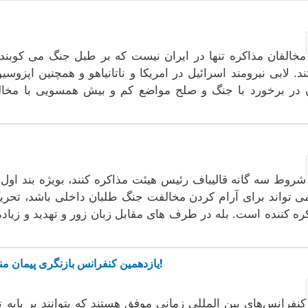
مخالفان مذاکرە تنها در ایران نیست کە بر طبل جنگ می کوبند و
د. لابی نیرومند اسرائیل در امریکا و ناتانیاهو و همچنین اپزوس
در برخورد با جنگ و صلح مواضع کم و بیش همسویی با مخالف
شروط سە گانە قالیباف رئیس هیئت مذاکرە کنند، بویژە بند اول آن
ی تواند برای آرام کردن مخالفت جنگ طلبان داخلی باشد، تحری
رە کنندە است. بلە در طرف های مقابل زبان زور و تهدید و زیاد
یازدهمین کنفرانس بازنگری پیمان منع گسترش سلاح‌های هسته‌ای، باز هم بدون نتیجه!
کنفرانس‌های بین المللی زمانی موفق هستند که بتوانند بر پایه تن