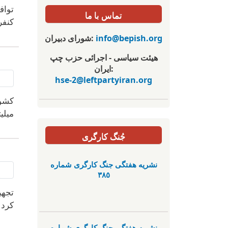
تواف
تماس با ما
کنفر
info@bepish.org
شورای دبیران:
هیئت سیاسی - اجرائی حزب چپ
ایران:
hse-2@leftpartyiran.org
کشور
میلی
جُنگ کارگری
نشریە هفتگی جنگ کارگری شمارە
٣٨٥
تجهی
کرد 
نشریە هفتگی جنگ کارگری شمارە