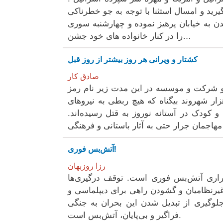
یرید و امسال استثنا با توجە بە جو خطرناکی
دن بە خیابان پرهیز نمودە و چهارشنبە سوری
را در کنار خانوادە های خود جشن…
کشتار و ویرانی هر روز بیشتر از روز قبل
صادق کار
، و شرکت و موسسە در این مدت زیر نام رمز
ار شهروند بیگناە کە هیچ ربطی بە نیروهای
نداشتەاند توسط تجاوزگران استعمار گر از جملە ٤٠٠ زن و کودک در آستانە نوروز بە قتل رسیدەاند.
نگی…
آتش‌بس فوری!
رزا روزبهان
قراری آتش‌بس فوری است. توقف درگیری‌ها
رنظامیان و گشودن راهی برای دیپلماسی و
جلوگیری از تبدیل شدن این بحران به جنگی
فراگیر و بی‌پایان، آتش‌بس است.