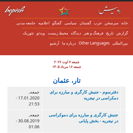
ن به محتوای اصلی
انه
سرسخن
حزب
گفتمان
سياسی
گفتگو
اعلاميه
جامعه مدنی
زارش
تاریخ
فرهنگ و هنر
دیدگاه
محیط زیست
ویدئو
تئوریک
ین‌المللی
Other Languages
درباره ما
آرشیو
جمعه ۷ اوت ۲۰۲۶
جمعه ۱۶ مرداد ۱۴۰۵
تار، عثمان
دفترسوم - جنبش کارگری و مبارزه برای
جمعه,
دمکراسی در نیجریه
17.01.2020 -
21:53
جنبش کارگری و مبارزه برای دموکراسی
جمعه,
در نیجریه - بخش پایانی
30.08.2019 -
01:06