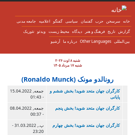
ن به محتوای اصلی
انه
سرسخن
حزب
گفتمان
سياسی
گفتگو
اعلاميه
جامعه مدنی
زارش
تاریخ
فرهنگ و هنر
دیدگاه
محیط زیست
ویدئو
تئوریک
ین‌المللی
Other Languages
درباره ما
آرشیو
شنبه ۸ اوت ۲۰۲۶
شنبه ۱۷ مرداد ۱۴۰۵
رونالدو مونک (Ronaldo Munck)
کارگران جهان متحد شوید! بخش ششم و
جمعه, 15.04.2022
پایانی
- 01:43
کارگران جهان متحد شوید! بخش پنجم
جمعه, 08.04.2022
- 00:37
کارگران جهان متحد شوید! بخش چهارم
پ., 31.03.2022 -
23:20