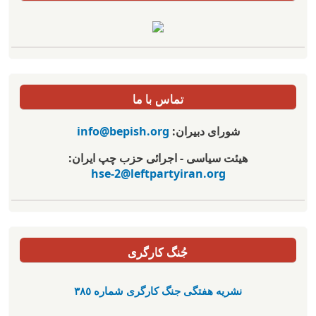
تماس با ما
شورای دبیران:
info@bepish.org
هیئت سیاسی - اجرائی حزب چپ ایران:
hse-2@leftpartyiran.org
جُنگ کارگری
نشریە هفتگی جنگ کارگری شمارە ٣٨٥