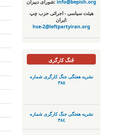
info@bepish.org
شورای دبیران:
هیئت سیاسی - اجرائی حزب چپ
ایران:
hse-2@leftpartyiran.org
جُنگ کارگری
نشریە هفتگی جنگ کارگری شمارە
٣٨٥
نشریە هفتگی جنگ کارگری شمارە
٣٨٤