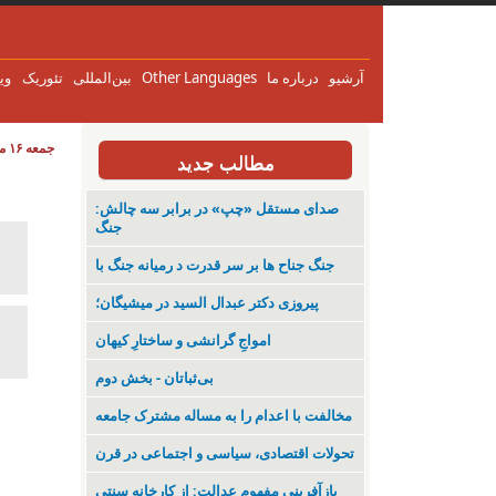
آرشیو
درباره ما
Other Languages
بین‌المللی
تئوریک
وی
جمعه ۱۶ مرداد ۱۴۰۵
مطالب جدید
صدای مستقل «چپ» در برابر سه چالش:
جنگ
جنگ جناح ها بر سر قدرت د رمیانە جنگ با
پیروزی دکتر عبدال السید در میشیگان؛
‌امواجِ گرانشی و ساختارِ کیهان
بی‌ثباتان - بخش دوم
مخالفت با اعدام را به مساله مشترک جامعه
تحولات اقتصادی، سیاسی و اجتماعی در قرن
بازآفرینی مفهوم عدالت: از کارخانه سنتی