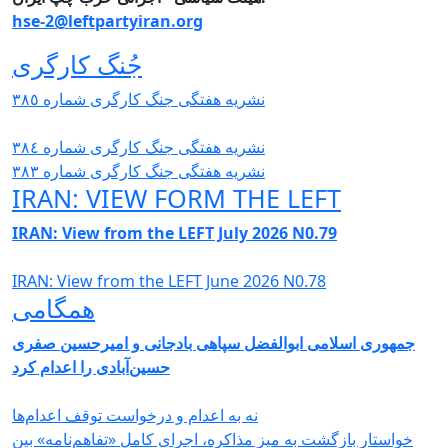
hse-2@leftpartyiran.org
جُنگ کارگری
نشریە هفتگی جنگ کارگری شمارە ٣٨٥
نشریە هفتگی جنگ کارگری شمارە ٣٨٤
نشریە هفتگی جنگ کارگری شمارە ٣٨٣
IRAN: VIEW FORM THE LEFT
IRAN: View from the LEFT July 2026 N0.79
IRAN: View from the LEFT June 2026 N0.78
همگامی
جمهوری اسلامی ابوالفضل سپاهی بادجانی و امیرحسین صفری
حسین‌آبادی را اعدام کرد
نه به اعدام و درخواست توقف اعدام‌ها
خواستار بازگشت به میز مذاکره، اجرای کامل «تفاهم‌نامه» بین