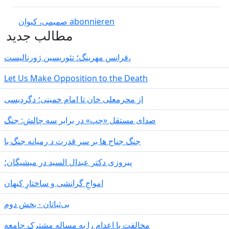
صمیمی، کیوان abonnieren
مطالب جدید
فرانس مهرینگ؛ تئوریسین ژورنالیست،
Let Us Make Opposition to the Death
از محرمعلی خان تا امام خمینی؛ دگردیسی
صدای مستقل «چپ» در برابر سه چالش: جنگ
جنگ جناح ها بر سر قدرت د رمیانە جنگ با
پیروزی دکتر عبدال السید در میشیگان؛
‌امواجِ گرانشی و ساختارِ کیهان
بی‌ثباتان - بخش دوم
مخالفت با اعدام را به مساله مشترک جامعه