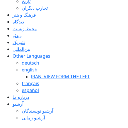
تاريخ
تجارب ديگران
فرهنگ و هنر
دیدگاه
محیط زیست
ویدئو
تئوریک
بین‌المللی
Other Languages
deutsch
english
IRAN: VIEW FORM THE LEFT
français
español
درباره ما
آرشیو
آرشیو نویسندگان
آرشیو زمانی