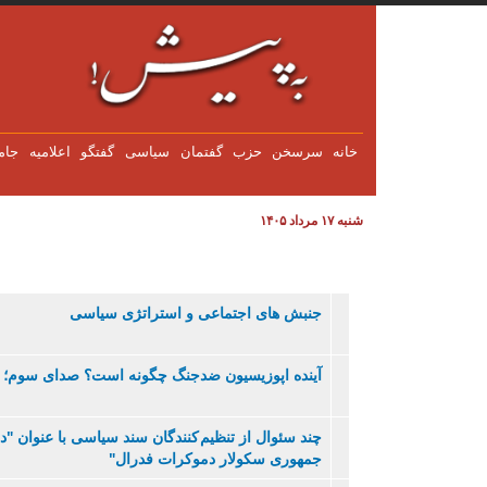
فتن به محتوای اصلی
خانه
سرسخن
حزب
گفتمان
سياسی
گفتگو
اعلاميه
جام
شنبه ۱۷ مرداد ۱۴۰۵
جنبش های اجتماعی و استراتژی سياسی
آینده اپوزیسیون ضدجنگ چگونه است؟ صدای سوم؛ از
چند سئوال از تنظيم کنندگان سند سياسی با عنوان "
جمهوری سکولار دموکرات فدرال"