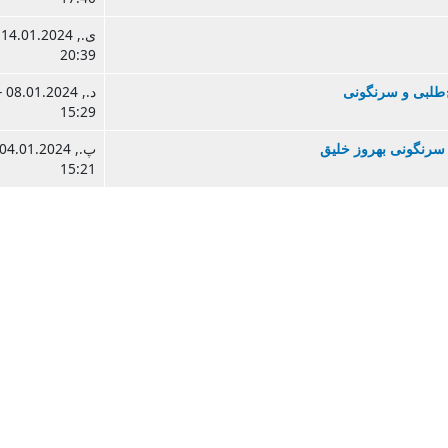
ی.
20:39
ح طلبی و سرنگونی
د., .01.2024
15:29
 سرنگونی بهروز خليق
15:21
Las