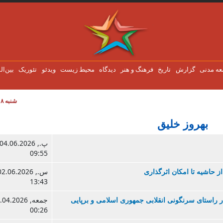
عه مدنی
گزارش
تاریخ
فرهنگ و هنر
دیدگاه
محیط زیست
ویدئو
تئوریک
بین‌ال
شنبه ۸ اوت ۲۰۲۶
بهروز خلیق
09:55
 حاشیه تا امکان اثرگذاری
13:43
در راستای سرنگونی انقلابی جمهوری اسلامی و برپایی
00:26