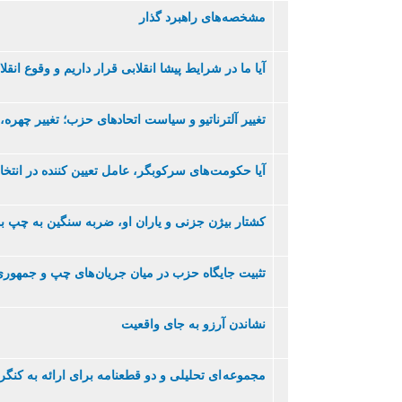
مشخصه های راهبرد گذار
آيا ما در شرايط پيشا انقلابی قرار داريم و وقوع ان
تغيير آلترناتيو و سياست اتحادهای حزب؛ تغيير چهر
آيا حکومت های سرکوبگر، عامل تعيين کننده در انتخ
کشتار بیژن جزنی و ياران او، ضربه سنگين به چپ بو
تثبيت جايگاه حزب در ميان جريان های چپ و جمهوری
نشاندن آرزو به جای واقعيت
مجموعه ای تحلیلی و دو قطعنامه برای ارائه به کنگر