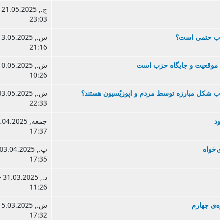
چ., 25
23:03
قلاب حتمی است؟
21:16
ه، موقعيت و جايگاه حزب است
10:26
اب شکل مبارزه توسط مردم و اپوزيُسيون هستند؟
22:33
د
17:37
 خواه
17:35
د., .03.2025
11:26
ه‌ی چهارم
17:32