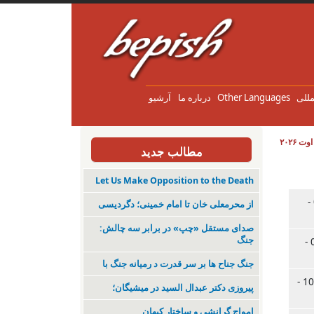
مللی
Other Languages
درباره ما
آرشیو
مطالب جدید
Let Us Make Opposition to the Death
پ., 04.06.2026 -
از محرمعلی خان تا امام خمینی؛ دگردیسی
صدای مستقل «چپ» در برابر سه چالش:
جنگ
س., 02.06.2026 -
جنگ جناح ها بر سر قدرت د رمیانە جنگ با
جمعه, 10.04.2026 -
پیروزی دکتر عبدال السید در میشیگان؛
‌امواجِ گرانشی و ساختارِ کیهان