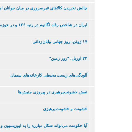
چالش نخريدن کالاهای غيرضروری در ميان جوانان ام
ايران در شاخص رفاه لگاتوم در رتبه ۱۲۶ و در حوزه محيط زيست در رتبه ۱۵۶ ايستاده است
۱۷ ژوئن، روز جهانی بیابان زدائی
۲۲ اوريل، "روز زمين"
آلودگی های زیست محیطی کارخانه های سیمان
نقش خشونت پرهيزی در پيروزی جنبش ها
خشونت و خشونت پرهيزی
آيا حکومت می تواند شکل مبارزه را به اپوزيسيون و 