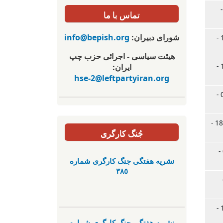
21.05.20 -
تماس با ما
شورای دبیران:
info@bepish.org
س., 13.05.2025 -
هیئت سیاسی - اجرائی حزب چپ
ش., 10.05.2025 -
ایران:
hse-2@leftpartyiran.org
ش., 03.05.2025 -
جمعه, 18.04.2025 -
جُنگ کارگری
پ., 03.04.2025 -
نشریە هفتگی جنگ کارگری شمارە
٣٨٥
31 -
ش., 15.03.2025 -
نشریە هفتگی جنگ کارگری شمارە