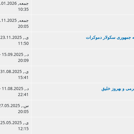
10:35
20:05
ه جمهوری سکولار دموکرات
ی.
11:50
د., .09.2025
20:09
ی.
15:41
رمی و بهروز خلیق
د., .08.2025
22:41
20:05
ی.
12:15