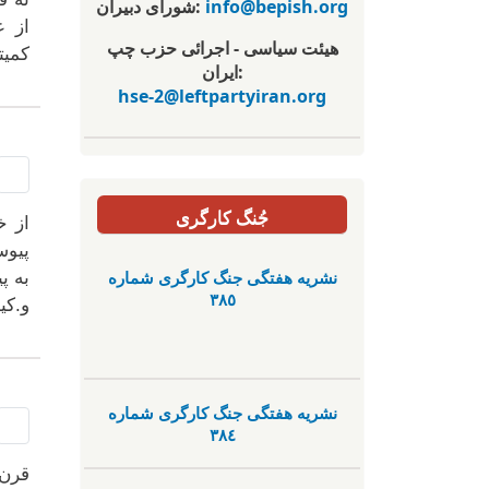
info@bepish.org
شورای دبیران:
از ع
هیئت سیاسی - اجرائی حزب چپ
ایران:
hse-2@leftpartyiran.org
جُنگ کارگری
از خ
پیوس
نشریە هفتگی جنگ کارگری شمارە
به پ
٣٨٥
و.کی
نشریە هفتگی جنگ کارگری شمارە
٣٨٤
قرن 