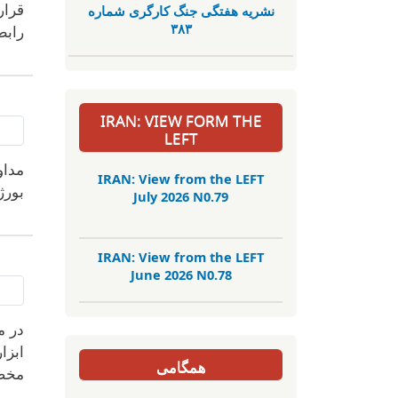
قرار
نشریە هفتگی جنگ کارگری شمارە
٣٨٣
رابط
IRAN: VIEW FORM THE
LEFT
مداو
IRAN: View from the LEFT
بورژ
July 2026 N0.79
IRAN: View from the LEFT
June 2026 N0.78
در م
ابزا
همگامی
مخصو