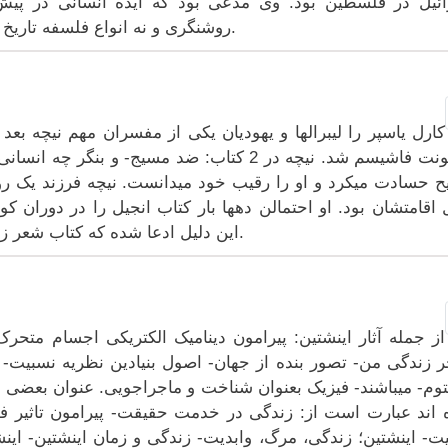
ئیل در فلسطین بود. وی مدعی بود که ایده انسانی در پی
روشنگری و نه انواع فلسفه تاریخ در قرن ۱۹ توانستند درک کنند یا عملی سازند.
خشونت فاشیسم شد. نیچه در 2 کتاب: ضد مسیج- و 
 حسادت میکرد و او را رقیب خود میدانست. نیچه فرزند یک رو
اقامتشان بود. او احتمالن دهها بار کتاب انجیل را در دوران 
این دلیل ادعا شده که کتاب شعر زردشت را او به سبک کتاب انجیل نوشته است.
از جمله آثار اینشتین: پیرامون دینامیک الکتریکی اجسام متح
ر زندگی من- تصور بنده از جهان- اصول بنیادین نظریه نسبیت- ت
توم- میباشند- فیزیک بعنوان شناخت و ماجراجویی. عنوان بعضی ا
اند عبارت است از: زندگی در خدمت حقیقت- پیرامون تاثیر فل
ت- اینشتین؛ زندگی، مرگ، وابدیت- زندگی و زمان اینشتین- ای