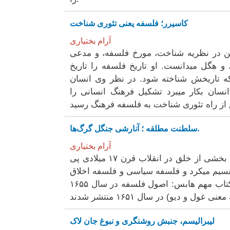
کاسیرر؛ فلسفه یعنی تئوری شناخت
آرام بختیاری
ین در نظریه شناخت، مورخ فلسفه، و مدعی
 و هگل میدانست. او تاریخ فلسفه را تاریخ
 تاریخش شناخته شود. در نظر وی انسان
سان بکار میبرد تشکیل فرهنگ انسانی را
سلطنت مطلقه ؛ آنارشی جنگل گرگ‌ها.
آرام بختیاری
هابس در لباس ایدئولوگ بورژوازی نوپای بریتانیا به نیروی عظیم بخشی از خلق در انقلاب قرن ۱۷ میلادی پی
لسفه اخلاق، تقسیم میکرد و فلسفه سیاسی و فلسفه اخلاق
را مترادف ، و آندو را بخشی از تئوری اجتماعی بشمار می آورد. ۲ کتاب مهم هابس: اصول فلسفه در سال ۱۶۵۵
لیبرالیسم، جنبش روشنگری و نبوغ جان لاک