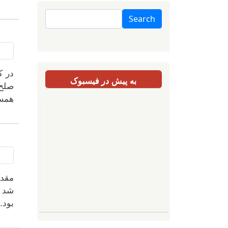
Search
به پیش در فیسبوک
صلح"
همسا
مقدم
شد چ
بود.