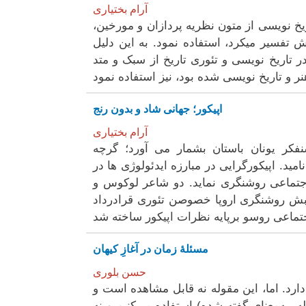
آرام بختیاری
ریخ نویسی از متون نظریه پردازان و مورخین،
بودلر؛ که خودش تفسیر میکرد، استفاده نمود. به این دلیل
 در تاریخ نویسی و تئوری تاریخ از سبک و متد
اپیکور؛ جهانی شاد و بدون رنج
آرام بختیاری
نفکر یونان باستان بشمار می آورد؛ گرچه
د. اپیکورگرایی در مبارزه ایدئولوژی ها در
وشید پیرامون آگاهی اجتماعی روشنگری نماید. دو شاعر لوکوس و
جنبش روشنگری اروپا خصوصن تئوری قرادرداد
مسئلهٔ زمان در آغازِ کیهان
حسن بلوری
ارد. اما، این مقوله نه قابل مشاهده است و
له، به‌معنای گفته شده) استفاده می‌کنیم و نه