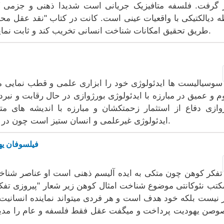
 گرفت. فلسفه متافیزیک جریانی است شدیدا ذهنی و جزمی ک
ه دیالکتیکی با واقعیات عینی است. کانت در کتاب "نقد عقل مح
طریق تحقیق امکانات شناخت انسانی تخریب کند و ثابت نماید که آن از مرزهای تجربه نمی تواند عبور کند.
سوسیالیست ها ایدئولوژی خود را ابزاری علمی و قطب نمایی م
م و عمیق در مبارزه با ایدئولوژی بورژوازی در حال رقابت و نبر
وازی دفاع از استثمار زحمتکشان و مبارزه با اندیشه های م
ایدئولوژی غیرعلمی و انسان ستیز است چون در مبارزه با عدالت، صلح، آزادی، و برابری است.
فیلسوفان یه
تفکر کوهن چون متکی به ایده آلیسم ذهنی است او عناصر شناخت
کتب نئوکانتی موضوع شناخت امثال کوهن زیر شعار "پیروزی تفکر
ر نیست بلکه خود هدف است و هر فردی میتواند نماینده انسانیت
صن یهودیت پرداخت و میگفت عقل فقط فلسفه و عام را مدیریت 