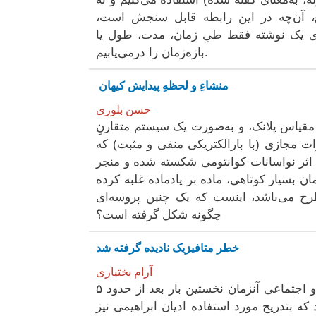
قع، آن‌چه در این رابطه قابل سنجش است،
ل، ما در مطالعه‌ی یک نوشته‌‌ فقط طیِ زمان، مدت، طول یا
بازه‌زمان را درمی‌یابیم.
منشاءِ و لحظهِ پیدایش کیهان
حسن بلوری
مقیاس پلانک، و به‌صورت یک سیستم متقارنِ
ت مجازی (با بارالکتریکی منفی و مثبت) که
ر اثر نواسانات کوانتومی شکسته شده و منجر
ن بسیار کوتاهی، ماده بر پادماده غلبه کرده
ح می‌باشد، اینست ‌که یک چنین پروسه‌ای
چگونه شکل گرفته است؟
خطر متافیزیک نادیده گرفته شد
آرام بختیاری
تاریخ متافیزیک نشان میدهد که ارسطو خلاف فیلسوفان طبیعی و اجتماعی آنزمان نخستین بار بعد از حدود ۵
ه بتدریج مورد استفاده ادیان ابراهیمی نیز