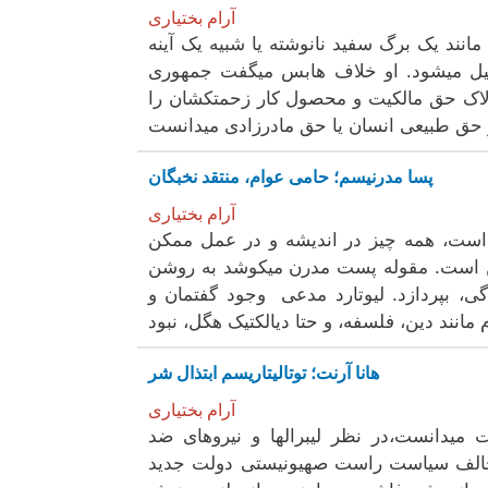
آرام بختیاری
انند یک برگ سفید نانوشته یا شبیه یک آینه
میل میشود. او خلاف هابس میگفت جمهوری
اک حق مالکیت و محصول کار زحمتکشان را
پسا مدرنیسم؛ حامی عوام، منتقد نخبگان
آرام بختیاری
است، همه چیز در اندیشه و در عمل ممکن
کن است. مقوله پست مدرن میکوشد به روشن
ی، بپردازد. لیوتارد مدعی وجود گفتمان و
مانند دین، فلسفه، و حتا دیالکتیک هگل، نبود
هانا آرنت؛ توتالیتاریسم ابتذال شر
آرام بختیاری
 میدانست،در نظر لیبرالها و نیروهای ضد
خالف سیاست راست صهیونیستی دولت جدید