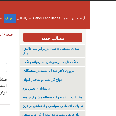
آرشیو
درباره ما
Other Languages
بین‌المللی
تئوریک
وی
جمعه ۱۶ مرداد ۱۴۰۵
مطالب جدید
صدای مستقل «چپ» در برابر سه چالش:
جنگ
جنگ جناح ها بر سر قدرت د رمیانە جنگ با
پیروزی دکتر عبدال السید در میشیگان؛
مشاب
‌امواجِ گرانشی و ساختارِ کیهان
است.
بی‌ثباتان - بخش دوم
نوتر
مخالفت با اعدام را به مساله مشترک جامعه
تحولات اقتصادی، سیاسی و اجتماعی در قرن
بازآفرینی مفهوم عدالت: از کارخانه سنتی