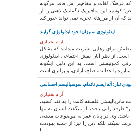
ه فرهنگ لغات و مفاهیم اش فاقد هرگونه
ض" کوشید این متافیزیک دگماتیک ذهنی را از
ایدئولوژی ستیزان؛ خود ایدئولوژی گرایند
آرام بختیاری
طمئن برای رهایی بشریت میدانند که بشکل
د است. از نظر آنان نقش اجتماعی ایدئولوژی
ترقی کمونیستی است. به این دلیل اینگونه
ودی تبار؛ آته ایسم ناتمام، سوسیالیسم احساسی
آرام بختیاری
 ماتریالیستی فلسفه کانت را به نقد کشید.
" طرفدارانی یافت. او میگفت انسان نه تنها
 باشد. وی در پایان عمر به موضوعات مذهبی
نمیکند بلکه دین را نیز؛ از جمله یهودیت
را.