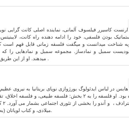
ارنست کاسیرر فیلسوف آلمانی، نماینده اصلی کانت گرایی نو
ماتیک بودن فلسفی، خود را ادامه دهنده راه کانت، لایبنیتس،
ه شناخت میدانست و میگفت فلسفه زمانی قابل فهم است که
دیست سمبل و نمادساز. مجموعه سمبل و نمادهایی را که ان
میدهند. او از این طریق از راه تئوری شناخت به فلسفه فرهنگ رسید .
برده بود. او فلسفه را به ۲ بخش: فلسفه طبیعی، و ف
میلادی، و کتاب لویاتان (به معنی غول و دیو) در سال ۱۶۵۱ منتشر شدند.