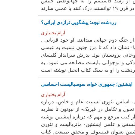
ش از رشد فاشیسم را نه جهانوطنی جنبش
زردشت نیچه؛ پیشگویی تراژدی ایرانی؟
آرام بختیاری
. کارل یاسپر را لیبرالها و یهودیان یکی از مفسران مهم نیچه بعد ار جنگ دوم جهانی میدانند. او خود قربانی
بنگر چه انسانی!- نشان داد که تا مرز جنون نسبت به عیسی
حانی پروتستان بود. پدرش سرایدار کلیسای
کودکی و نوجوانی بایست مطالعه می نمود. به
اینشتین؛ جمهوری خواه، سوسیالیست احساسی
آرام بختیاری
رک- اساس تئوری نسبیت عام و خاص- درباره
حول و تکامل در فیزیک- از نیوتون تا نظریه
ز کتب مرجع و مهم که درباره اینشتین نوشته
سفی و علمی اینشتین- ماتریالیسم و تئوری
نشتین بعنوان فیلسوف و محقق طبیعت. کتاب