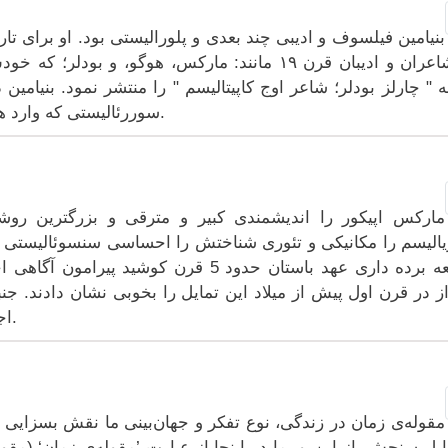
بنیامین فیلسوف و ادیبی چند بعدی و پلورالیستی بود. او برای تا
از شاعران و ادیبان قرن ۱۹ مانند: مارکس، هوگو، و 
ه " چارلز بودلر؛ شاعر اوج کاپیتالیسم " را منتشر نمود. بنیامین
سوررئالیستی که وارد هنر و تاریخ نویسی شده بود، نیز استفاده نمود.
مارکس اپیکور را اندیشمندی کبیر و مترقی و بزرگترین روش
یالیسم را مکانیکی و تئوری شناختش را احساسی سنسوئالیستی نامی
جامعه برده داری عهد باستان حدود 5 قرن ک
ز در قرن اول پیش از میلاد این تمایل را بخوبی نشان دادند. 
اجتماعی روسو برپایه نظرات اپیکور ساخته شد.
مقوله‌ی زمان در زندگی، نوع تفکر و جهان‌بینی ما نقش بسزایی د
ابل سنجش. از این‌رو، ما در اینجا از عبارت ’مقوله‌‌ی زمان‘ (مقو