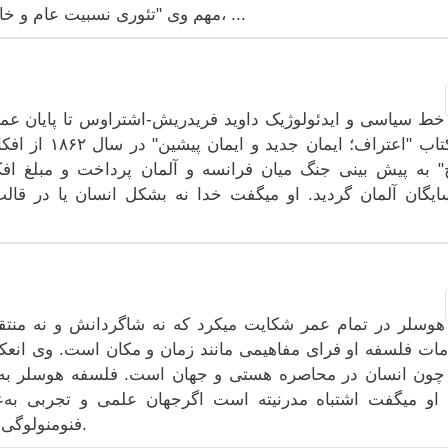
مهم وی "تئوری نسبیت عام و خاص" را که او در سال 1919 میلادی منتشر کرد، ...
خط سیاسی و ایدئولوژیک داوید فریدریش-اشتراوس تا پایان عمر
در کتاب "اعتراف
 به پیش بینی جنگ میان فرانسه و آلمان پرداخت و مبلغ افکا
یگان آلمان گردید. او میگفت خدا نه بشکل انسان یا در 
هوسلر در تمام عمر شکایت میکرد که نه شاگردانش و نه منتق
ات فلسفه او فرای مفاهیمی مانند زمان و مکان است. وی انعکا
ون انسان در محاصره هستی و جهان است. فلسفه هوسلر به‌
 او میگفت اشتباه مدرنیته است اگرجهان علمی و تجربی به‌ع
فنومنولوگی یا پدیدارشناسی یعنی تجزیه و تحلیل پدیده ها.