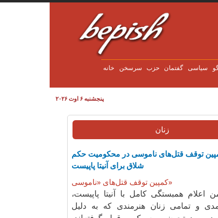
Skip to main content
و
سياسی
گفتمان
حزب
سرسخن
خانه
پنجشنبه ۶ اوت ۲۰۲۶
زنان
کمپین توقف قتل‌های ناموسی در محکومیت حکم
شلاق برای آنیتا پاپیست
کمپین توقف قتل‌های «ناموسی»
 اعلام همبستگی کامل با آنیتا پاپیست،
دی و تمامی زنان هنرمندی که به دلیل