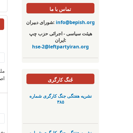
تماس با ما
info@bepish.org
شورای دبیران:
هیئت سیاسی - اجرائی حزب چپ
ایران:
hse-2@leftpartyiran.org
مل
اص
جُنگ کارگری
نشریە هفتگی جنگ کارگری شمارە
٣٨٥
نشریە هفتگی جنگ کارگری شمارە