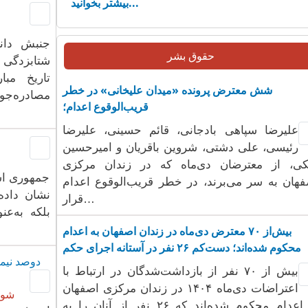
بیشتر بخوانید...
جنبش دان
حقوق بشر
شتابزدگی 
تاریخ مب
شش معترض پرونده «میدان علیخانی» در خطر
مصادره‌جو
قریب‌الوقوع اعدام؛
علیرضا سپاهی بادجانی، قائم حسینی، علیرضا
رئیسی، علی دشتی، شروین باقریان و امیرحسین
کی، از معترضان دی‌ماه که در زندان مرکزی
جمهوری اسل
فهان به سر می‌برند، در خطر قریب‌الوقوع اعدام
نشان داده
قرار…
بلکه به‌عن
بیش‌از ۷۰ معترض دی‌ماه در زندان اصفهان به اعدام
محکوم شده‌اند؛ دست‌کم ۲۶ نفر در آستانه اجرای حکم
دوصد نیمک
بیش از ۷۰ نفر از بازداشت‌شدگان در ارتباط با
اعتراضات دی‌ماه ۱۴۰۴ در زندان مرکزی اصفهان
شور
به اعدام محکوم شده‌اند که ۲۶ نفر از آنان را به