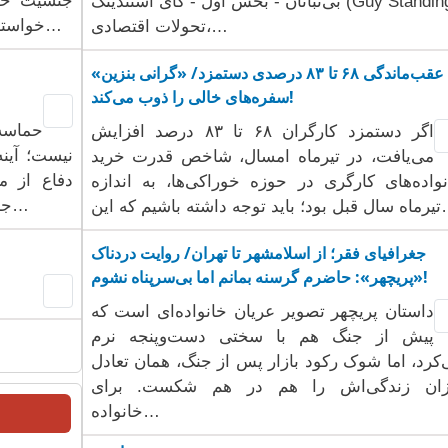
جنسیت خود
اتان - بخش اول - گای استندینگ (Guy Standing)
خواستار لغو فوری این حکم و پایان دادن به تمامی…
تحولات اقتصادی،…
عقب‌ماندگی ۶۸ تا ۸۳ درصدی دستمزد/ «گرانی بنزین»
سفره‌های خالی را ذوب می‌کند!
حماسه 
اگر دستمزد کارگران ۶۸ تا ۸۳ درصد افزایش
نیست؛ آینه
می‌یافت، در تیرماه امسال، شاخص قدرت خرید
دفاع از م
واده‌های کارگری در حوزه خوراکی‌ها، به اندازه
جنگیدند، در پشت جبهه با صبر و تلاش، جامعه…
ه داشته باشیم که این…
جغرافیای فقر؛ از اسلامشهر تا تهران/ روایت دردناک
«پریچهر»: حاضرم گرسنه بمانم اما بی‌سرپناه نشوم!
داستان پریچهر تصویر عریان خانواده‌ای است که
پیش از جنگ هم با سختی دست‌وپنجه نرم
کرد، اما شوک رکود بازار پس از جنگ، همان تعادل
زان زندگی‌اش را هم در هم شکست. برای
خانواده‌…