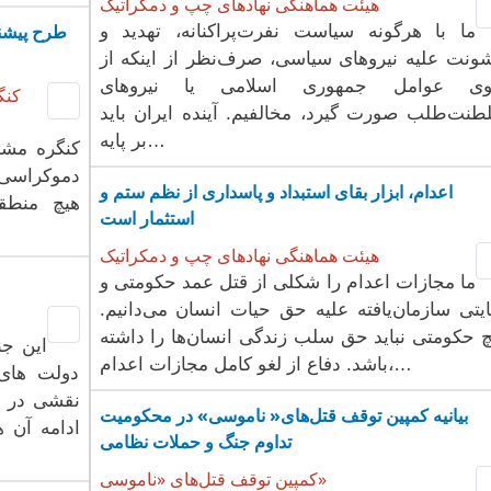
هیئت هماهنگی نهادهای چپ و دمکراتیک
طرح پیشنه
ما با هرگونه سیاست نفرت‌پراکنانه، تهدید و
ونت علیه نیروهای سیاسی، صرف‌نظر از اینکه از
ی عوامل جمهوری اسلامی یا نیروهای
کنگ
طنت‌طلب صورت گیرد، مخالفیم. آینده ایران باید
بر پایه…
کنگره مشت
دموکراسی د
اعدام، ابزار بقای استبداد و پاسداری از نظم ستم و
هیچ منطق
استثمار است
هیئت هماهنگی نهادهای چپ و دمکراتیک
ما مجازات اعدام را شکلی از قتل عمد حکومتی و
یتی سازمان‌یافته علیه حق حیات انسان می‌دانیم.
 حکومتی نباید حق سلب زندگی انسان‌ها را داشته
این جن
باشد. دفاع از لغو کامل مجازات اعدام،…
دولت های 
نقشی در شک
بیانیه کمپین توقف قتل‌های« ناموسی» در محکومیت
ادامه آن
تداوم جنگ و حملات نظامی
کمپین توقف قتل‌های «ناموسی»