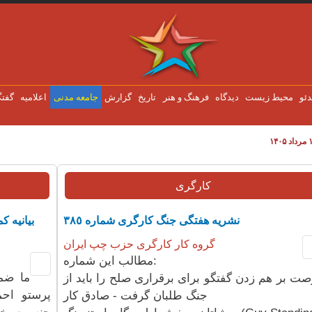
دئو
محیط زیست
دیدگاه
فرهنگ و هنر
تاریخ
گزارش
جامعه مدنی
اعلاميه
گفتگ
کارگری
نشریە هفتگی جنگ کارگری شمارە ٣٨٥
بیانیه 
گروه کار کارگری حزب چپ ایران
مطالب این شمارە:
ما ضمن
ت بر هم زدن گفتگو برای برقراری صلح را باید از
پرستو احم
جنگ طلبان گرفت - صادق کار