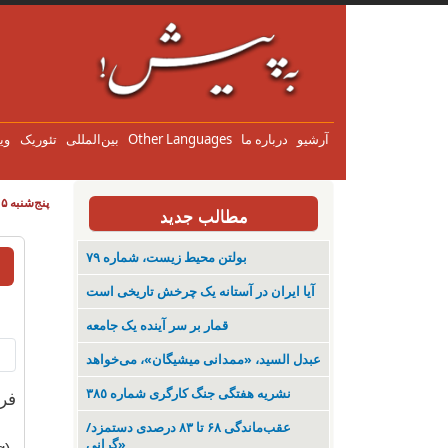
آرشیو
درباره ما
Other Languages
بین‌المللی
تئوریک
وی
پنج‌شنبه ۱۵ مرداد ۱۴۰۵
مطالب جدید
بولتن محیط زیست، شماره ۷۹
آیا ایران در آستانه یک چرخش تاریخی است
قمار بر سر آینده یک جامعه
عبدل السید، «ممدانی میشیگان»، می‌خواهد
نشریە هفتگی جنگ کارگری شمارە ٣٨٥
فرص
عقب‌ماندگی ۶۸ تا ۸۳ درصدی دستمزد/
«گرانی