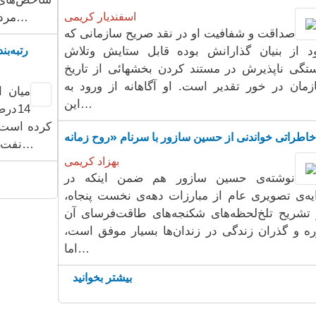
اسفندیار کریمی
مردم قابل مشاهده است. طبقه کارگر و اقشار…
صداقت و شفافیت او در نقد صریح سازمانی که
د از بنیان گذارانش بوده قابل ستایش وتلاش
تگی ناپذیرش در مستند کردن بخشهائی از تاریخ
زمان در خور تقدیر است. او آگاهانه از ورود به
میان ا
این…
14د
کرده است،
ه»
نفت، قهوه و برنج و همچنین جابه‌جایی بخشی از…
بهزاد کریمی
نوشته‌ی حسین سازور هم ضمن اینکه در
یه‌ی تصویری عام از مبارزات دهه‌ی نخست پنجاه،
 تشریح تلخ‌لحظه‌های شکنجه‌های طاقت‌فرسای آن
ره و گذران زندگی در زندان‌ها بسیار موفق است،
اما…
بیشتر بخوانید