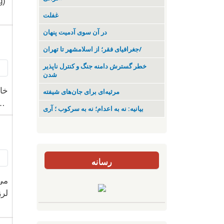
بی‌ثب
غفلت
در آن سوی آدمیت پنهان
جغرافیای فقر؛ از اسلامشهر تا تهران/
خطر گسترش دامنه جنگ و کنترل ناپذیر
شدن
خان
مرثیه‌ای برای جان‌های شیفته
تیرماه سال قبل بود؛ باید توج
بیانیه: نه به اعدام؛ نه به سرکوب ؛ آری
رسانه
می‌
لر