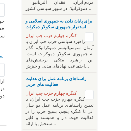
مردم ایران، فقدان آلترناتیو
دموکراتیک در سپهر سیاسی کشور…
برای پایان دادن به جمهوری اسلامی و
خو
استقرار جمهوری سکولار دمکرات
خس
کنگره چهارم حزب چپ ایران
سا
راهبرد سياسی حزب چپ ایران با
آرمان سوسیالیسم دموکراتیک، گذار
به جمهوری سکولار دموکرات است.
خاطراتی خواندنی از حسین سازور با سرنام «روح زمان
این راهبرد متکی برجنبش های
اجتماعی، نهادهای مدنی و خیزش‌…
راستاهای برنامه عمل برای هدایت
ارا
فعالیت های حزبی
در
کنگره چهارم حزب چپ ایران
دو
کنگره چهارم حزب چپ ایران، با
تعیین راستاهای برنامه عمل دو سال
آتی تا کنگره پنجم، بسیج حزب را در
فعالیت جهت دار و همبسته و قابل
سنجش با ارائه…