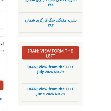
٣٨٤
نشریە هفتگی جنگ کارگری شمارە
٣٨٣
اع
به
IRAN: VIEW FORM THE
LEFT
IRAN: View from the LEFT
July 2026 N0.79
IRAN: View from the LEFT
June 2026 N0.78
بی