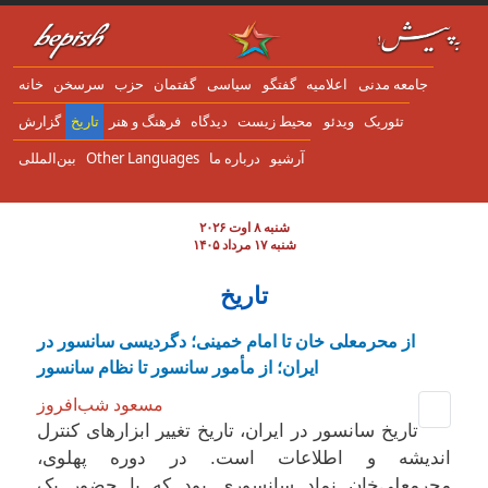
Skip to main content
جامعه مدنی
اعلاميه
گفتگو
سياسی
گفتمان
حزب
سرسخن
خانه
تئوریک
ویدئو
محیط زیست
دیدگاه
فرهنگ و هنر
تاریخ
گزارش
آرشیو
درباره ما
Other Languages
بین‌المللی
شنبه ۸ اوت ۲۰۲۶
شنبه ۱۷ مرداد ۱۴۰۵
تاریخ
از محرمعلی خان تا امام خمینی؛ دگردیسی سانسور در
ایران؛ از مأمور سانسور تا نظام سانسور
مسعود شب‌افروز
تاریخ سانسور در ایران، تاریخ تغییر ابزارهای کنترل
اندیشه و اطلاعات است. در دوره پهلوی،
محرمعلی‌خان نماد سانسوری بود که با حضور یک