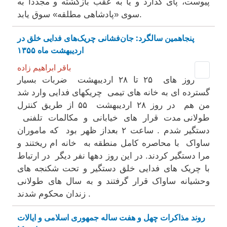
پیوست، پای‌ گذارد و یا به عقب بازگشته و مجدداً به
سوی «پادشاهی مطلقه» سوق یابد.
پنجاهمین سالگرد: جان‌فشانی چریک‌های فدایی خلق در
اردیبهشت ماه ۱۳۵۵
باقر ابراهیم زاده
روز های ۲۵ تا ۲۸ اردیبهشت ضربات بسیار
گسترده ای به خانه های تیمی چریکهای فدایی وارد شد
من هم در روز ۲۸ اردیبهشت ۵۵ از طریق کنترل
طولانی مدت قرار های خیابانی و مکالمات تلفنی
دستگیر شدم . ساعت ۲ بعداز ظهر بود که ماموران
ساواک با محاصره کامل منطقه به خانه ام ریختند و
مرا دستگیر کردند. در این روز دهها نفر دیگر در ارتباط
با چریک های فدایی خلق دستگیر و تحت شکنجه های
وحشیانه ساواک قرار گرفتند و به سال های طولانی
زندان محکوم شدند .
روند مذاکرات چهل و هفت ساله جمهوری اسلامی و ایالات