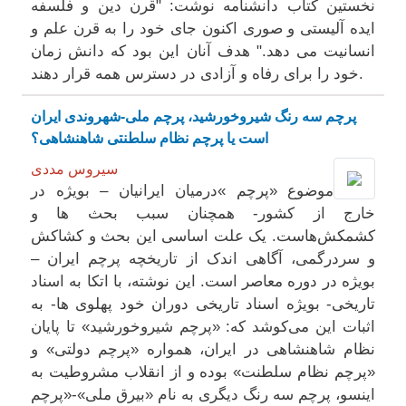
نخستین کتاب دانشنامه نوشت: "قرن دین و فلسفه
ایده آلیستی و صوری اکنون جای خود را به قرن علم و
انسانیت می دهد." هدف آنان این بود که دانش زمان
خود را برای رفاه و آزادی در دسترس همه قرار دهند.
پرچم سه رنگ شیر‌و‌خورشید، پرچم ملی-شهروندی ایران
است یا پرچم نظام سلطنتی شاهنشاهی؟
سیروس مددی
موضوع «پرچم »در‌میان ایرانیان – بویژه در
خارج از کشور- همچنان سبب بحث ها و
کشمکش‌هاست. یک علت اساسی این بحث و کشاکش
و سردرگمی، آگاهی اندک از تاریخچه پرچم ایران –
بویژه در دوره معاصر است. این نوشته، با اتکا به اسناد
تاریخی- بویژه اسناد تاریخی دوران خود پهلوی ها- به
اثبات این می‌‌کوشد که: «پرچم شیر‌و‌‌خورشید» تا پایان
نظام شاهنشاهی در ایران، همواره «پرچم دولتی» و
«پرچم نظام سلطنت» بوده و از انقلاب مشروطیت به
اینسو، پرچم سه رنگ دیگری به‌ نام «بیرق ملی»‌-«پرچم