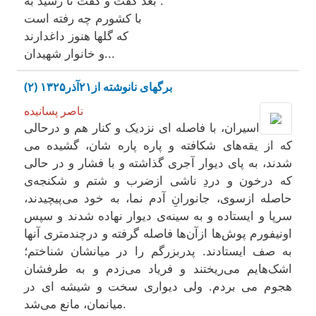
بعد گفت و گفت تا رسید به :
با کشورم چه رفته است
که گلها هنوز داغدارند
و خانوار شهیدان...
برگهای نانوشته از۲۱آذر۱۳۲۵ (۲)
ناصر پسانیده
اسیران، با فاصله ای نزدیک و کنار هم و درحالی
که از یقه‌های شکافته و پاره پاره شان، گشیده می
شدند، به پای دیوار آجری گذاشته و با فشار و در حالی
که درخون و دردِ ناشی ازضرب و شتم و شکنجه‌ی
حاصله ازسوی، جانورانِ آدم نما، به خود می‌پیچیدند،
سرپا و ایستاده و به سینه‌ی دیوار نهاده شدند و سپس
اونیفورم پوش‌ها ازآن‌ها فاصله گرفته و درچندمتری آنها
به صف ایستادند. پدربزرگم را در میانشان شناختم؛
اشک‌هایم می‌ریختند و فریاد می‌زدم و به طرفشان
هجوم می بردم. ولی دیواری سخت و شیشه ای در
میانمان، مانع می‌شد.