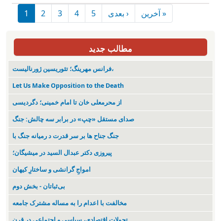
Pagination
Next page
Last page
آخرین »
بعدی ›
5
4
3
2
1
مطالب جدید
فرانس مهرینگ؛ تئوریسین ژورنالیست،
Let Us Make Opposition to the Death
از محرمعلی خان تا امام خمینی؛ دگردیسی
صدای مستقل «چپ» در برابر سه چالش: جنگ
جنگ جناح ها بر سر قدرت د رمیانە جنگ با
پیروزی دکتر عبدال السید در میشیگان؛
‌امواجِ گرانشی و ساختارِ کیهان
بی‌ثباتان - بخش دوم
مخالفت با اعدام را به مساله مشترک جامعه
تحولات اقتصادی، سیاسی و اجتماعی در قرن