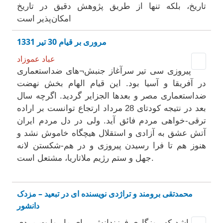
تاریخ، بلکه تنها از طریق پژوهش دقیق در تاریخ
امکان‌پذیر است
مروری بر قیام 30 تیر 1331
عباد عموزاد
پیروزی سی تیر سرآغاز جنبش¬های ضداستعماری
در آفریقا و آسیا بود. این قیام الهام بخش نهضت
ضداستعماری مصر و بعدها الجزایر گردید. اگرچه سال
بعد در نتیجه کودتای 28 مرداد ارتجاع توانست بر اراده
ترقی-خواهی مردم فائق آید. ولی در دل مردم ایران
آتش عشق به آزادی و استقلال هیچگاه خاموش نشد و
هنوز هم تا فرا رسیدن پیروزی و در هم-شکستن لانه
جهل و ستم رژیم ملاتاریا، مشتعل است.
محمدتقی برومند و تراژدی نویسنده ای در تبعید – مزدک
دانشور
باشد که روزگاری فرزندانش برای ما روایت مردی