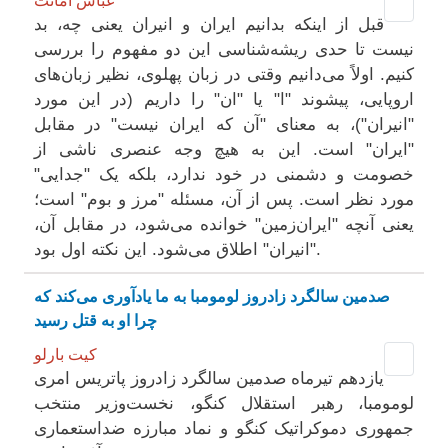
قبل از اینکه بدانیم ایران و انیران یعنی چه، بد
نیست تا حدی ریشه‌شناسی این دو مفهوم را بررسی
کنیم. اولاً می‌دانیم وقتی در زبان پهلوی، نظیر زبان‌های
اروپایی، پیشوند "ا" یا "ان" را داریم (در این مورد
"انیران")، به معنای "آن که ایران نیست" در مقابل
"ایران" است. این به هیچ وجه عنصری ناشی از
خصومت و دشمنی در خود ندارد، بلکه یک "جدایی"
مورد نظر است. پس از آن، مسئله "مرز و بوم" است؛
یعنی آنچه "ایران‌زمین" خوانده می‌شود، در مقابل آن،
"انیران" اطلاق می‌شود. این نکته اول بود.
صدمین سالگرد زادروز لومومبا به ما یادآوری می‌کند که
چرا او به قتل رسید
کیت بارلو
یازدهم تیرماه صدمین سالگرد زادروز پاتریس امری
لومومبا، رهبر استقلال کنگو، نخست‌وزیر منتخب
جمهوری دموکراتیک کنگو و نماد مبارزه ضداستعماری