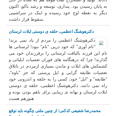
به پایان رسیدن بود. پنداری، توسعه و رشد باکو، اکنون
دیگر به نقطه اوج خود رسیده و اینک در سراشیبی
سقوط قرار داشت.
دکترهوشنگ اعظمی، حلقه ی دوستی ایلات لرستان
دکترهوشنگ اعظمی را مردم از یاد نمی برند!
"نام آوری" که خود درپی "نام" نبود! لرستانی ها
نام این فرزند بالیاقت لرستانی را برفرزندان خود می
گذارند! چرا که درهنگامه های فوران تعصبات ایلیاتی و
کشمکش های ایلات و ماندن بسیاری ازمردم در باتلاق
تعصبات طایفه گرایی و ایل پرستی که جز "باوه"،
"طایفه" و "ایل" خود، کسی را به حلقه و اندرونی خود
راه نمی دانند، دکترهوشنگ اعظمی، حلقه ی دوستی
ایلات لرستان و بهانه ی زیبایی برای باهم بودن بوده و
هنوزهم هست
محمدرضا شفیعی کدکنی؛ از چنین ملتی چگونه باید توقع