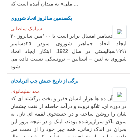
ملی» به‌ میدان آمده است که ...
یکصدمین سالروز اتحاد شوروی
سیامک سلطانی
۳۰ دسامبر امسال برابر است با ۱۰۰مین سالروز
ایجاد اتحاد جماهیر شوروی سودر ۲٥دسامبر
۱۹۹۱سیالیستی در سال 1922. ابتکار ایجاد اتحاد
شوروی به لنین – استالین – تروتسکی نسبت داده می
شود
برگی از تاریخ جنبش چپ آذربایجان
ممد سلیمانوف
آن ده ها هزار انسان فقیر و بخت برگشته ای که
در دوره ای، تلألو تروت و درآمد حاصله از نفت چشمان
شان را روشن ساخته و در جستجوی لقمه ای نان، به
سوی باکو سرازیرشده بودند، اینک و در نتیجه بروز این
بحران در اندک زمانی، همه چیز خود را از دست می
دادند. تولید و استخراج نفت موقتاً هم که شده در حال