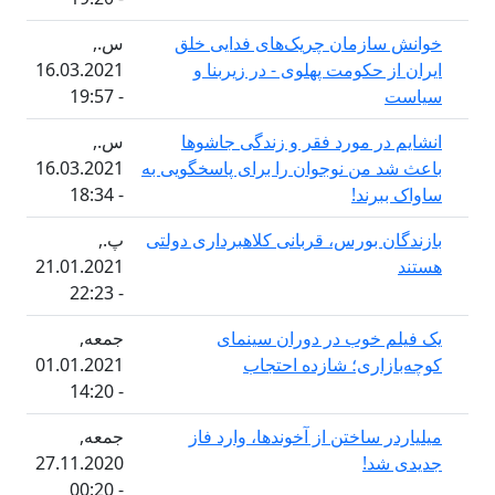
ازمان چریک‌های فدایی خلق
س.,
 حکومت پهلوی - در زیربنا و
16.03.2021
- 19:57
ر مورد فقر و زندگی جاشوها
س.,
 من نوجوان را برای پاسخگویی به
16.03.2021
رند!
- 18:34
 بورس، قربانی کلاهبرداری دولتی
پ.,
21.01.2021
- 22:23
 خوب در دوران سینمای
جمعه,
اری؛ شازده احتجاب
01.01.2021
- 14:20
 ساختن از آخوندها، وارد فاز
جمعه,
د!
27.11.2020
- 00:20