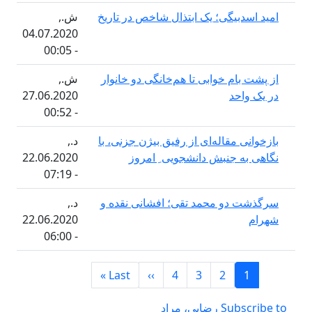
بیگی؛ یک ابتذال شاخص در تاریخ
ش.,
04.07.2020
- 00:05
ام خوابی تا هم‌خانگی دو خانوار
ش.,
حد
27.06.2020
- 00:52
 مقاله‌ای از رفیق بیژن جزنی، با
د.,
 جنبش دانشجویی ِ امروز
22.06.2020
- 07:19
دو محمد تقی؛ افشانی نقده و
د.,
22.06.2020
- 06:00
Pagi
Last page
Next page
Last »
››
4
3
2
یی، مراد