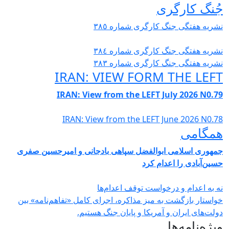
گری
نگ کارگری شمارە ٣٨٥
نگ کارگری شمارە ٣٨٤
نگ کارگری شمارە ٣٨٣
IRAN: VIEW FORM T
IRAN: View from the LEFT July
IRAN: View from the LEFT Jun
ی ابوالفضل سپاهی بادجانی و امیرحسین صفری
 اعدام کرد
 درخواست توقف اعدام‌ها
ت به میز مذاکره، اجرای کامل «تفاهم‌نامه» بین
ن و آمریکا و پایان جنگ هستیم.
ها