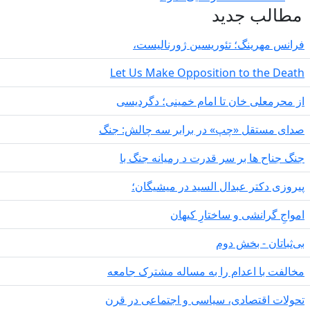
دید
 تئوریسین ژورنالیست،
Let Us Make Opposition 
ن تا امام خمینی؛ دگردیسی
چپ» در برابر سه چالش: جنگ
ر سر قدرت د رمیانە جنگ با
بدال السید در میشیگان؛
و ساختارِ کیهان
ش دوم
ام را به مساله مشترک جامعه
ی، سیاسی و اجتماعی در قرن